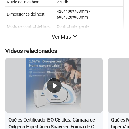
Ruido de la cabina
≤20db
420*400*768mm /
Dimensiones del host
590*520*903mm
Modo de control del host
Control inteligente
Alimentación del host
650W/1100W
Ver Más
Presión de oxígeno
120kpa-140kpa
Videos relacionados
Ruido de funcionamiento
≤50db
Concentración máxima de
93%
oxígeno
Descripción del producto
La cámara de oxígeno hiperbárico es un equipo médico
especializado para realizar la terapia de oxígeno hiperbárico. Se
Qué es Certificado ISO CE Ukca Cámara de
Qué es M
divide en dos tipos basados en el medio de presión: Cámara de aire
Oxígeno Hiperbárico Suave en Forma de C
hiperbár
presurizado y cámara de oxígeno puro presurizado. El ámbito de