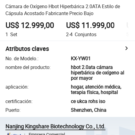
Cámara de Oxígeno Hbot Hiperbárica 2.0ATA Estilo de
Cápsula Acostado Fabricante Precio Bajo
US$ 12.999,00
US$ 11.999,00
US
1
Set
2-4
Conjuntos
5-8
Atributos claves
No. de Modelo.
:
KX-YW01
nombre del producto
:
hbot 2.0ata cámara
hiperbárica de oxígeno al
por mayor
aplicación
:
hogar, atención médica,
terapia física, hospital
certificación
:
ce ukca rohs iso
Puerto
:
Shenzhen, China
Nanjing Kingshare Biotechnology Co., Ltd.
Empresa Comercial