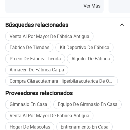
Uso en Clínica Hogar SPA
Uso come
aplicación de las cámaras de oxígeno hiperbárico es muy amplio,
Ver Más
principalmente utilizado clínicamente para el tratamiento de
infecciones bacterianas anaeróbicas, envenenamiento POR CO,
Búsquedas relacionadas
embolia gaseosa, enfermedad de descompresión, encefalopatía
hipóxica isquémica, lesiones cerebrales traumáticas,
Venta Al Por Mayor De Fábrica Antigua
enfermedades cerebrovasculares, etc.
Fábrica De Tiendas
Kit Deportivo De Fábrica
Lista de nuestros nombres de productos:
Precio De Fábrica Tienda
Alquiler De Fábrica
Cámara de oxígeno presurizado de aire medicinal multipersona,
Almacén De Fábrica Carpa
cámara de oxígeno presurizado de aire medicinal monopersona,
cámara de oxígeno presurizado de oxígeno medicinal para
Compra C&aacute;mara Hiperb&aacute;rica De Ox&iacute;geno HBOT al por mayor
adultos, cámara de oxígeno para lactantes
Proveedores relacionados
Gimnasio En Casa
Equipo De Gimnasio En Casa
Venta Al Por Mayor De Fábrica Antigua
Hogar De Mascotas
Entrenamiento En Casa