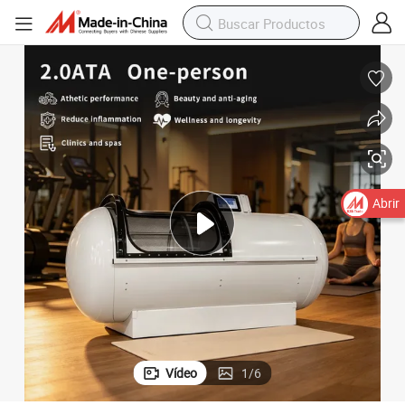
Abrir
Vídeo
1
/
6