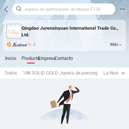
Qingdao Jurenxinyuan International Trade Co.,
Ltd.
Más
Inicio
Producto
Empresa
Contacto
Todos
14K SOLID GOLD Joyería de piercing
La Norma AST