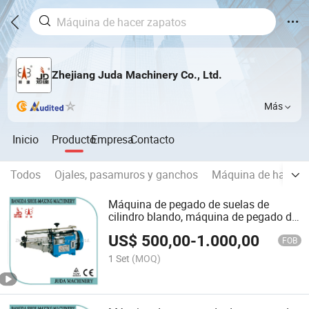
Zhejiang Juda Machinery Co., Ltd.
Más
Inicio
Producto
Empresa
Contacto
Todos
Ojales, pasamuros y ganchos
Máquina de hacer 
Máquina de pegado de suelas de
cilindro blando, máquina de pegado de
plantillas, máquina de fabricación de
US$
500,00
-
1.000,00
medias suelas
FOB
1 Set
(MOQ)