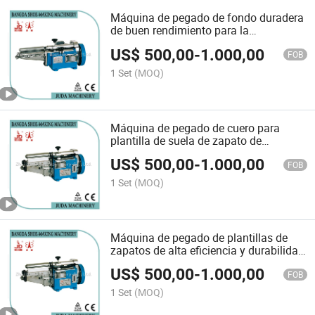
Máquina de pegado de fondo duradera
de buen rendimiento para la
fabricación de calzado
US$
500,00
-
1.000,00
FOB
1 Set
(MOQ)
Máquina de pegado de cuero para
plantilla de suela de zapato de
operación simple
US$
500,00
-
1.000,00
FOB
1 Set
(MOQ)
Máquina de pegado de plantillas de
zapatos de alta eficiencia y durabilidad,
máquina para la fabricación de
US$
500,00
-
1.000,00
zapatos
FOB
1 Set
(MOQ)