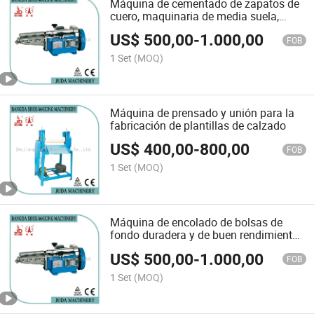
Máquina de cementado de zapatos de
cuero, maquinaria de media suela,
máquina de encolado de plantillas
US$
500,00
-
1.000,00
FOB
1 Set
(MOQ)
Máquina de prensado y unión para la
fabricación de plantillas de calzado
US$
400,00
-
800,00
FOB
1 Set
(MOQ)
Máquina de encolado de bolsas de
fondo duradera y de buen rendimiento
a bajo precio
US$
500,00
-
1.000,00
FOB
1 Set
(MOQ)