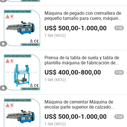
Máquina de pegado con cremallera de
pequeño tamaño para cuero, máquina
de fabricación de zapatos
US$
500,00
-
1.000,00
FOB
1 Set
(MOQ)
Prensa de la tabla de suela y tabla de
plantilla máquina de fabricación de
calzado
US$
400,00
-
800,00
FOB
1 Set
(MOQ)
Máquina de cementar Máquina de
encolar parte superior de calzado
Máquina de hacer zapatos de cuero
US$
500,00
-
1.000,00
FOB
1 Set
(MOQ)