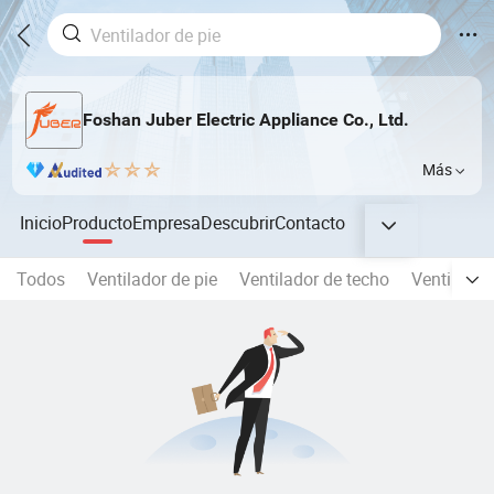
Foshan Juber Electric Appliance Co., Ltd.
Más
Inicio
Producto
Empresa
Descubrir
Contacto
Todos
Ventilador de pie
Ventilador de techo
Ventilado