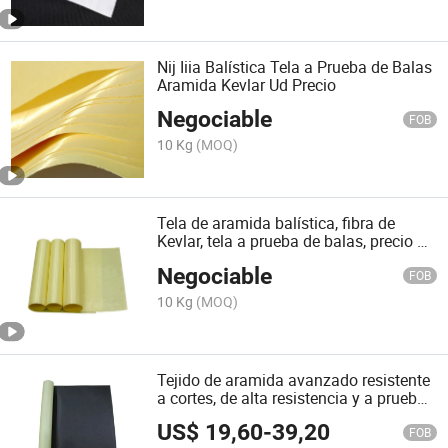
Nij Iiia Balística Tela a Prueba de Balas
Aramida Kevlar Ud Precio
Negociable
FOB
10 Kg
(MOQ)
Tela de aramida balística, fibra de
Kevlar, tela a prueba de balas, precio de
tela de Kevlar
Negociable
FOB
10 Kg
(MOQ)
Tejido de aramida avanzado resistente
a cortes, de alta resistencia y a prueba
de puñaladas, tejido de aramida de
US$
19,60
-
39,20
punto
FOB