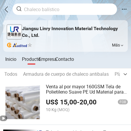
Jiangsu Linry Innovation Material Technology
Co., Ltd.
Más
Inicio
Producto
Empresa
Contacto
Todos
Armadura de cuerpo de chaleco antibalas
Placa d
Venta al por mayor 160GSM Tela de
Polietileno Suave PE Ud Material para
Chaleco Protector
US$
15,00
-
20,00
FOB
10 Kg
(MOQ)