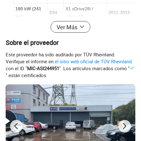
180 kW (241
X1 sDrive28i /
E84
2011-2015
hp)
xDrive28i
Ver Más
F25
X3 xDrive28i
2012-2017
F30/F
Sobre el proveedor
328i / 328Li
2012-2016
35
Este proveedor ha sido auditado por TÜV Rheinland.
F34
328i Gran Turismo
2013-2016
Verifique el informe en
el sitio web oficial de TÜV Rheinland
con el ID "
MIC-ASI244951
". Los artículos marcados como "
F32
428i
2014-2016
" están certificados.
F10/F
528i / 528Li
2012-2016
18
E89
Z4 sDrive28i
2011-2016
F22
228i
2014-2016
F26
x4 xDrive28i
2014-2017
X5 xDrive40e
F15
2016-2018