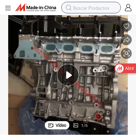
Motor reacondicionado y probado N20b20 2.0t Motor de gasolina
Abrir
Vídeo
1
/
6