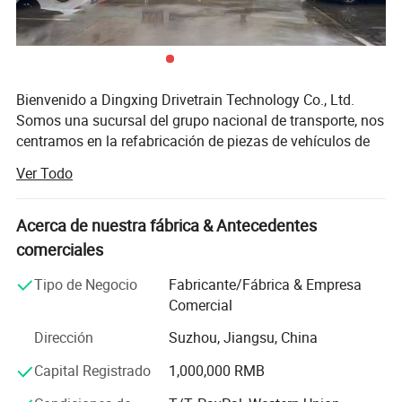
(híbrido)
Otras
Brilliance Huasong
-
2015-2017
aplicaciones
7 MPV
Bienvenido a Dingxing Drivetrain Technology Co., Ltd.
Fotos detalladas
Somos una sucursal del grupo nacional de transporte, nos
centramos en la refabricación de piezas de vehículos de
transmisión, inspección, assebmbmbery y soluciones
Ver Todo
técnicas, los principales productos son motores de
refabricación, bombas de combustible, componentes de
motor etc; cubre los principales jugadores de vehículos
Acerca de nuestra fábrica & Antecedentes
como VW, GM, Toyota, Ford, SAIC, JLR, Cummins, Bosch...
comerciales
La compañía fue fundada por miembros del equipo
Tipo de Negocio
Fabricante/Fábrica & Empresa
técnico de la empresa de refabricación de Shanghai
Comercial
Volkswagen y la compañía nacional de transporte de
Dirección
Suzhou, Jiangsu, China
vehículos en noviembre de 2023. La empresa es nueva,
pero con más de 10years experiencia e historia técnica.
Capital Registrado
1,000,000 RMB
Nos adherimos a los principios de gestión de "calidad