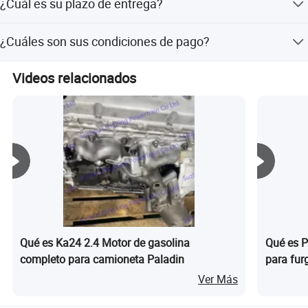
¿Cuál es su plazo de entrega?
personalizar productos. También podemos personalizar
las etiquetas, el embalaje y los regalos de los productos
Normalmente, el plazo de entrega es de
según sus requisitos.
¿Cuáles son sus condiciones de pago?
aproximadamente 5 a 15 días hábiles después de la
recepción del pago.
Generalmente, requerimos un depósito del 30% por
Videos relacionados
adelantado y un pago del 70% antes del envío.
Aceptamos T/T, PayPal y Western Union.
Qué es Ka24 2.4 Motor de gasolina
Qué es P
completo para camioneta Paladin
para fur
Ver Más