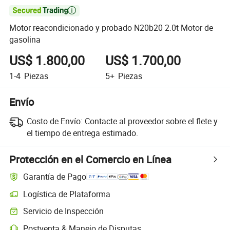

Motor reacondicionado y probado N20b20 2.0t Motor de
gasolina
US$ 1.800,00
US$ 1.700,00
1-4
Piezas
5+
Piezas
Envío
Costo de Envío:
Contacte al proveedor sobre el flete y
el tiempo de entrega estimado.
Protección en el Comercio en Línea
Garantía de Pago
Logística de Plataforma
Seguimiento de envíos más claro con logística soportada por la plata
Servicio de Inspección
Inspección previa al envío opcional para controles de calidad y cantid
Postventa & Manejo de Disputas