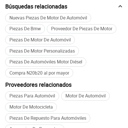
Búsquedas relacionadas
PREGUNTAS FRECUENTES
Nuevas Piezas De Motor De Automóvil
Piezas De Bmw
Proveedor De Piezas De Motor
1.¿Cómo podemos comprar el motor adecuado?
Piezas De Motor De Automóvil
Podríamos suministrar el motor adecuado de acuerdo con los
Piezas De Motor Personalizadas
modelos de motor, modelos de vehículo y código VIN.
Piezas De Automóviles Motor Diésel
2.¿es usted un proveedor de fabricación calificado?
Compra N20b20 al por mayor
R: Sí, somos un proveedor profesional de montaje de motores,
refabricación, inspecciones de motores, pruebas y refabricación de
Proveedores relacionados
sistemas de combustible. Nuestro equipo se ha centrado en la
tecnología de motores más de 10 años. Nuestros productos son
Piezas Para Automóvil
Motor De Automóvil
100% de prueba antes de su envío, podríamos proporcionar 1 años
Motor De Motocicleta
de garantía de calidad.
3.¿compraremos otras piezas de motores de su empresa?
Piezas De Repuesto Para Automóviles
R:Sí, debido a que somos fábrica de refabricación de piezas de