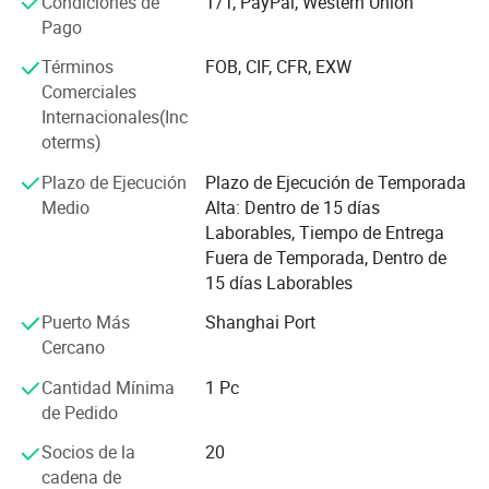
Condiciones de
T/T, PayPal, Western Union
primero, cliente primero y crédito basado" desde el
Pago
establecimiento de la empresa y siempre hacemos lo
Términos
FOB, CIF, CFR, EXW
mejor para satisfacer las necesidades potenciales de
Comerciales
nuestros clientes. Nuestra empresa está sinceramente
Internacionales(Inc
dispuesta a cooperar con empresas de todo el mundo
oterms)
para hacer realidad una situación de ganar-ganar desde la
tendencia de la globalización económica se ha
Plazo de Ejecución
Plazo de Ejecución de Temporada
desarrollado con fuerza irresistible. Nuestro equipo
Medio
Alta: Dentro de 15 días
dedicado de ingenieros y artesanos trabajan
Laborables, Tiempo de Entrega
diligentemente, integrando tecnología de vanguardia y
Fuera de Temporada, Dentro de
perspectivas de la industria en nuestros diseños. Por lo
15 días Laborables
tanto, el dingxing está a la vanguardia de la eficiencia y la
fiabilidad, lo que le permite llevar su proyecto a nuevas
Puerto Más
Shanghai Port
alturas.
Cercano
¡Gracias por su chosing! Esperamos con interés una
Cantidad Mínima
1 Pc
maravillosa cooperación con usted
de Pedido
Socios de la
20
cadena de