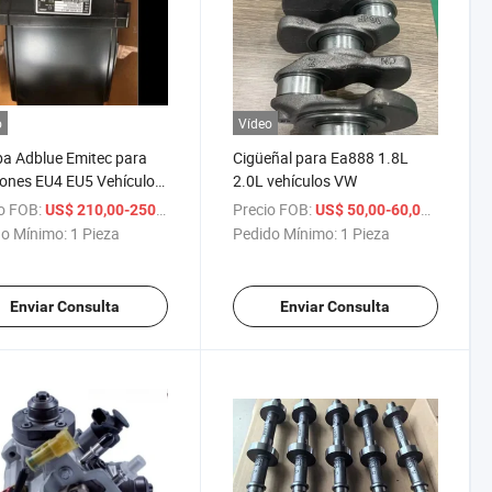
o
Vídeo
a Adblue Emitec para
Cigüeñal para Ea888 1.8L
ones EU4 EU5 Vehículos
2.0L vehículos VW
rciales
o FOB:
/ Pieza
Precio FOB:
/ Pieza
US$ 210,00-250,00
US$ 50,00-60,00
o Mínimo:
1 Pieza
Pedido Mínimo:
1 Pieza
Enviar Consulta
Enviar Consulta