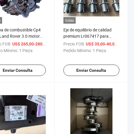
o
Vídeo
a de combustible Cp4
Eje de equilibrio de calidad
Land Rover 3.0 motor
premium Lr067417 para
l Discovery, Sport
soluciones de tren de
o FOB:
/ Pieza
Precio FOB:
/ Pieza
US$ 265,00-280,00
US$ 35,00-40,00
transmisión
o Mínimo:
1 Pieza
Pedido Mínimo:
1 Pieza
Enviar Consulta
Enviar Consulta