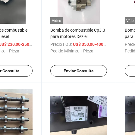
Vídeo
Víde
e combustible
Bomba de combustible Cp3.3
Bomb
iésel
para motores Deziel
para 
diése
/ Pieza
Precio FOB:
/ Pieza
Preci
US$ 230,00-250,00
US$ 350,00-400,00
mo:
1 Pieza
Pedido Mínimo:
1 Pieza
Pedid
r Consulta
Enviar Consulta