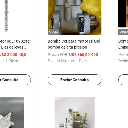
Vídeo
Víde
otor 06L109021g,
Bomba Ccr para motor Isl Qsl
Bomb
Ejes de levas
bomba de alta presión
Emisi
uan Golf
Come
/ Pieza
Precio FOB:
/ Pieza
Preci
US$ 35,00-40,00
US$ 360,00-400,00
assat
mo:
1 Pieza
Pedido Mínimo:
1 Pieza
Pedid
r Consulta
Enviar Consulta