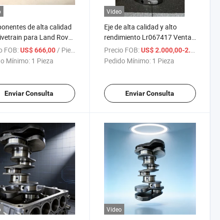
o
Vídeo
nentes de alta calidad
Eje de alta calidad y alto
ivetrain para Land Rover
rendimiento Lr067417 Ventas
nta
de tren de potencia Dx
o FOB:
/ Pieza
Precio FOB:
/ 
US$ 666,00
US$ 2.000,00-2.100,00
o Mínimo:
1 Pieza
Pedido Mínimo:
1 Pieza
Enviar Consulta
Enviar Consulta
o
Vídeo