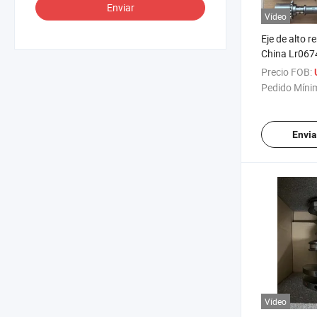
Enviar
Vídeo
Eje de alto r
China Lr067
Precio FOB:
Pedido Míni
Envia
Vídeo