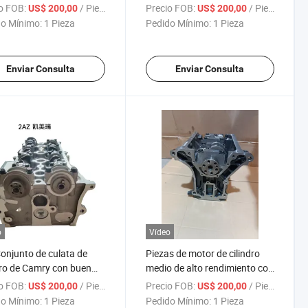
 para Motores
515kr para Piezas de Motor
o FOB:
/ Pieza
Precio FOB:
/ Pieza
US$ 200,00
US$ 200,00
o Mínimo:
1 Pieza
Pedido Mínimo:
1 Pieza
Enviar Consulta
Enviar Consulta
o
Vídeo
onjunto de culata de
Piezas de motor de cilindro
dro de Camry con buen
medio de alto rendimiento con
onamiento de piezas de
rendimiento estable
o FOB:
/ Pieza
Precio FOB:
/ Pieza
US$ 200,00
US$ 200,00
r
o Mínimo:
1 Pieza
Pedido Mínimo:
1 Pieza