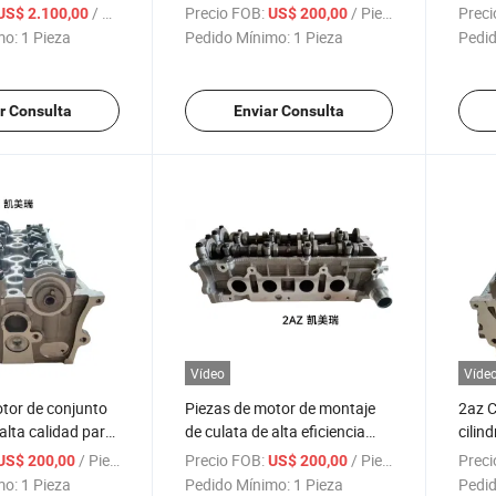
zas de Motor
rendimiento
515kr
/ Pieza
Precio FOB:
/ Pieza
Preci
US$ 2.100,00
US$ 200,00
mo:
1 Pieza
Pedido Mínimo:
1 Pieza
Pedid
r Consulta
Enviar Consulta
Vídeo
Víde
tor de conjunto
Piezas de motor de montaje
2az C
alta calidad para
de culata de alta eficiencia
cilin
2AZ Camry
funci
/ Pieza
Precio FOB:
/ Pieza
Preci
US$ 200,00
US$ 200,00
moto
mo:
1 Pieza
Pedido Mínimo:
1 Pieza
Pedid