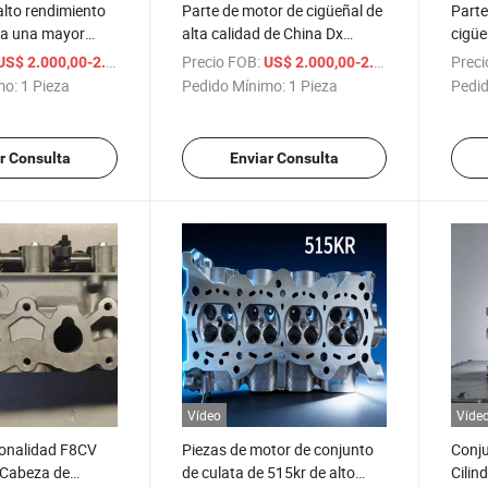
alto rendimiento
Parte de motor de cigüeñal de
Parte
a una mayor
alta calidad de China Dx
cigüe
l motor
Drivetrain para venta caliente
trans
/ Pieza
Precio FOB:
/ Pieza
Preci
US$ 2.000,00-2.100,00
US$ 2.000,00-2.100,00
mo:
1 Pieza
Pedido Mínimo:
1 Pieza
Pedid
r Consulta
Enviar Consulta
Vídeo
Víde
onalidad F8CV
Piezas de motor de conjunto
Conju
 Cabeza de
de culata de 515kr de alto
Cilind