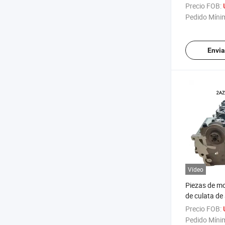
Cilindro Pie
Precio FOB:
Pedido Míni
Envia
Vídeo
Piezas de mo
de culata de 
2AZ camry
Precio FOB:
Pedido Míni