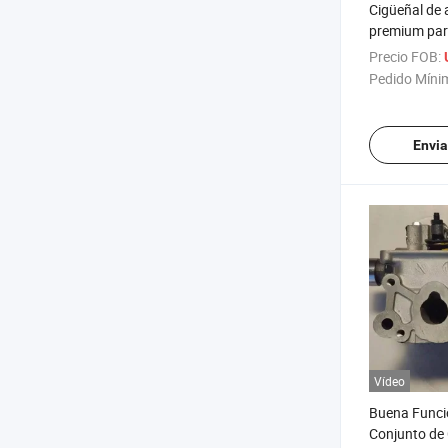
Cigüeñal de 
premium par
eficiencia de
Precio FOB:
Pedido Míni
Envia
Vídeo
Buena Funci
Conjunto de