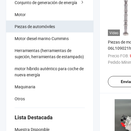
Conjunto de generación de energía
Motor
Piezas de automóviles
Vídeo
Motor diesel marino Cummins
Piezas de m
06L109021h 
Herramientas (herramientas de
para VW Tig
Precio FOB:
sujeción, herramientas de estampado)
/Scirocco P
Pedido Míni
motor híbrido auténtico para coche de
nueva energía
Envia
Maquinaria
Otros
Lista Destacada
Muestra Disponible