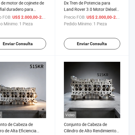
 de motor de cojinete de
Dx Tren de Potencia para
ñal duradero para
Land Rover 3.0 Motor Diésel
misión Dx
Cigüeñal, Componentes
o FOB:
/ Pieza
Precio FOB:
/ 
US$ 2.000,00-2.100,00
US$ 2.000,00-2.100,00
Genuinos de China
o Mínimo:
1 Pieza
Pedido Mínimo:
1 Pieza
Enviar Consulta
Enviar Consulta
o
Vídeo
nto de Cabeza de
Conjunto de Cabeza de
ro de Alta Eficiencia
Cilindro de Alto Rendimiento