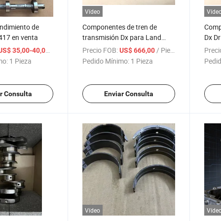
Vídeo
Víde
endimiento de
Componentes de tren de
Compo
417 en venta
transmisión Dx para Land
Dx Dr
Rover en venta
en ve
/ Pieza
Precio FOB:
/ Pieza
Preci
US$ 35,00-40,00
US$ 666,00
mo:
1 Pieza
Pedido Mínimo:
1 Pieza
Pedid
r Consulta
Enviar Consulta
Vídeo
Víde