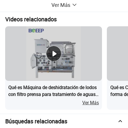
eliminar de forma continua y eficaz los sólidos
Ver Más
suspendidos, como las dregs o los slags. En
Videos relacionados
algunos tratamientos de aguas residuales, el 30% a
60% de los asuntos orgánicos o inorgánicos
suspendidos se eliminarán después de la filtración,
lo que puede reducir en gran medida la carga del
proceso posterior.
Qué es Máquina de deshidratación de lodos
Qué es C
con filtro prensa para tratamiento de aguas
forma de
residuales de cervecería
espiral
Ver Más
Búsquedas relacionadas