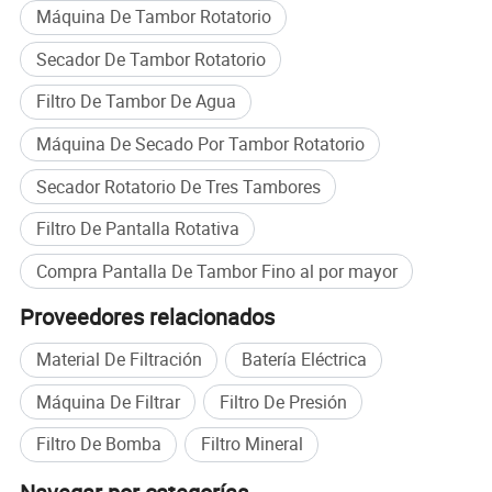
Máquina De Tambor Rotatorio
Secador De Tambor Rotatorio
Filtro De Tambor De Agua
Máquina De Secado Por Tambor Rotatorio
Secador Rotatorio De Tres Tambores
La rejilla externa del tambor rotativo BOEEP
consiste en un tambor de montaje, una cubierta, un
Filtro De Pantalla Rotativa
tanque de filtrado, un dispositivo de transmisión, un
Compra Pantalla De Tambor Fino al por mayor
dispositivo de descarga, Una raspa de dregs, un
Proveedores relacionados
marco, etc. cuando la pantalla externa del tambor
Material De Filtración
Batería Eléctrica
giratorio comienza su trabajo de filtración, el motor
de engranaje acciona la pantalla del tambor para
Máquina De Filtrar
Filtro De Presión
girar, y los sólidos flotantes en las aguas residuales
Filtro De Bomba
Filtro Mineral
son interceptados en la pantalla después de filtrar, y