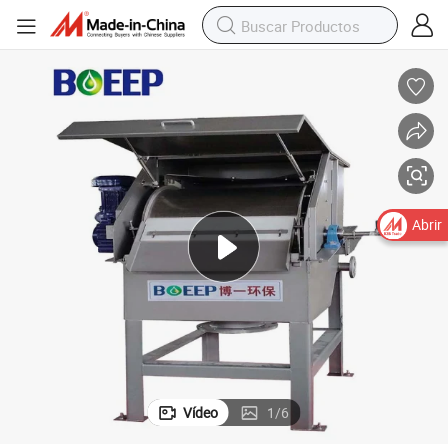
Abrir
Vídeo
1
/
6