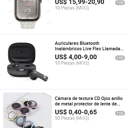
US$
15,99
-
20,90
FOB
Reloj Inteligente
10 Piezas
(MOQ)
Auriculares Bluetooth
Inalámbricos Live Flex Llamada
Semi-in-Ear
US$
4,00
-
9,00
FOB
10 Piezas
(MOQ)
Cámara de textura CD Ojos anillo
de metal protector de lente de
cámara
US$
0,40
-
0,65
FOB
50 Piezas
(MOQ)