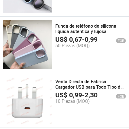
Funda de teléfono de silicona
líquida auténtica y lujosa
US$
0,67
-
0,99
FOB
50 Piezas
(MOQ)
Venta Directa de Fábrica
Cargador USB para Todo Tipo de
Teléfono Pd 20W Carga Rápida
US$
0,99
-
2,30
FOB
de Teléfono
10 Piezas
(MOQ)