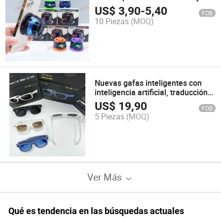
Inalámbrico Bt Altavoz RGB
US$
3,90
-
5,40
FOB
Dy100 Caja de Sonido
10 Piezas
(MOQ)
Nuevas gafas inteligentes con
inteligencia artificial, traducción
en tiempo real, asistente de voz,
US$
19,90
FOB
llamadas por Bluetooth
5 Piezas
(MOQ)
Ver Más
Qué es tendencia en las búsquedas actuales