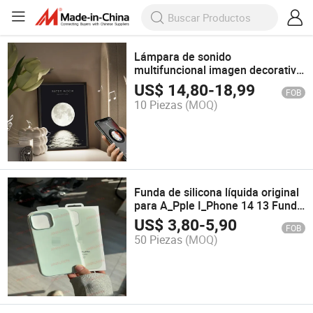
Lámpara de sonido
multifuncional imagen decorativa
ligeramente Picture Speaker
US$
14,80
-
18,99
FOB
10 Piezas
(MOQ)
Funda de silicona líquida original
para A_Pple I_Phone 14 13 Funda
para teléfono a prueba de golpes
US$
3,80
-
5,90
FOB
de TPU para I_Phone
50 Piezas
(MOQ)