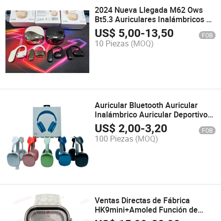
2024 Nueva Llegada M62 Ows
Bt5.3 Auriculares Inalámbricos de
Baja Latencia con Pantalla de
US$
5,00
-
13,50
FOB
Energía y Ganchos para las
10 Piezas
(MOQ)
Orejas para Bluetooth
Auricular Bluetooth Auricular
Inalámbrico Auricular Deportivo
Juegos Esports
US$
2,00
-
3,20
FOB
100 Piezas
(MOQ)
Ventas Directas de Fábrica
HK9mini+Amoled Función de
Pantalla Dividida Reloj de Mujer