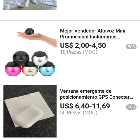
Mejor Vendedor Altavoz Mini
Promocional Inalámbrico
Recargable con Subwoofer
US$
2,00
-
4,50
FOB
10 Piezas
(MOQ)
Ventana emergente de
posicionamiento GPS Conectar
Air PRO 2 Auriculares
US$
6,40
-
11,69
FOB
inalámbricos Bluetooth
50 Piezas
(MOQ)