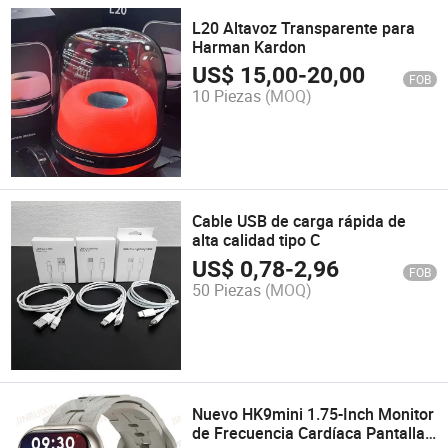
L20 Altavoz Transparente para
Harman Kardon
US$
15,00
-
20,00
FOB
10 Piezas
(MOQ)
Cable USB de carga rápida de
alta calidad tipo C
US$
0,78
-
2,96
FOB
50 Piezas
(MOQ)
Nuevo HK9mini 1.75-Inch Monitor
de Frecuencia Cardíaca Pantalla