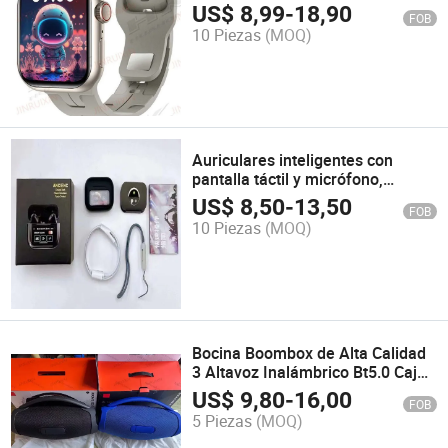
Ai Reloj Inteligente Artificial
US$
8,99
-
18,90
FOB
Comercio Transfronterizo
10 Piezas
(MOQ)
Auriculares inteligentes con
pantalla táctil y micrófono,
controles táctiles de graves para
US$
8,50
-
13,50
FOB
deportes y viajes
10 Piezas
(MOQ)
Bocina Boombox de Alta Calidad
3 Altavoz Inalámbrico Bt5.0 Caja
de Fiesta al Aire Libre Subwoofer
US$
9,80
-
16,00
FOB
de Alta Potencia para Exterior 2
5 Piezas
(MOQ)