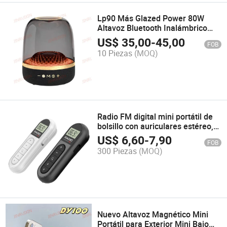
Lp90 Más Glazed Power 80W
Altavoz Bluetooth Inalámbrico
LED Transparente Fantasma
US$
35,00
-
45,00
FOB
Colorido Deslumbrante Altavoz
10 Piezas
(MOQ)
Bluetooth 5.3 Bajo
Radio FM digital mini portátil de
bolsillo con auriculares estéreo,
venta al por mayor de fábrica
US$
6,60
-
7,90
FOB
300 Piezas
(MOQ)
Nuevo Altavoz Magnético Mini
Portátil para Exterior Mini Bajo