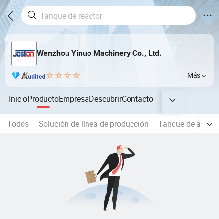
Wenzhou Yinuo Machinery Co., Ltd.
Más
Inicio
Producto
Empresa
Descubrir
Contacto
Todos
Solución de línea de producción
Tanque de acero 