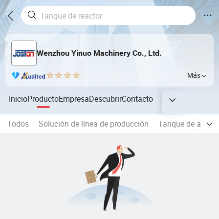
Wenzhou Yinuo Machinery Co., Ltd.
Más
Inicio
Producto
Empresa
Descubrir
Contacto
Todos
Solución de línea de producción
Tanque de acero 