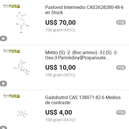
Paxlovid Intermedio CAS2628280-48-6
en Stock
US$
70,00
FOB
100 gram
(MOQ)
Metilo (S) -2- (Boc-amino) -3-[ (S) -2-
Oxo-3-Pyrrolidinyl]Propanoate
CAS565456-77-1 en stock
US$
10,00
FOB
100 gram
(MOQ)
Gadobutrol CAS 138071-82-6 Medios
de contraste
US$
4,00
FOB
100 gram
(MOQ)