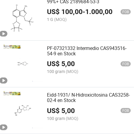
99%+ CAS 2189684-53-3
US$
100,00
-
1.000,00
FOB
1 G
(MOQ)
PF-07321332 Intermedio CAS943516-
54-9 en Stock
US$
5,00
FOB
100 gram
(MOQ)
Eidd-1931/ N-Hidroxicitosina CAS3258-
02-4 en Stock
US$
5,00
FOB
100 gram
(MOQ)