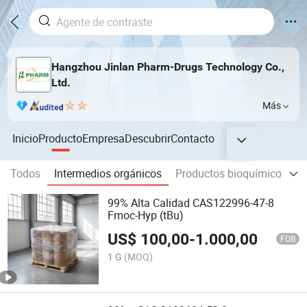
Hangzhou Jinlan Pharm-Drugs Technology Co.,
Ltd.
Más
Inicio
Producto
Empresa
Descubrir
Contacto
Todos
Intermedios orgánicos
Productos bioquímicos
L
99% Alta Calidad CAS122996-47-8
Fmoc-Hyp (tBu)
US$
100,00
-
1.000,00
FOB
1 G
(MOQ)