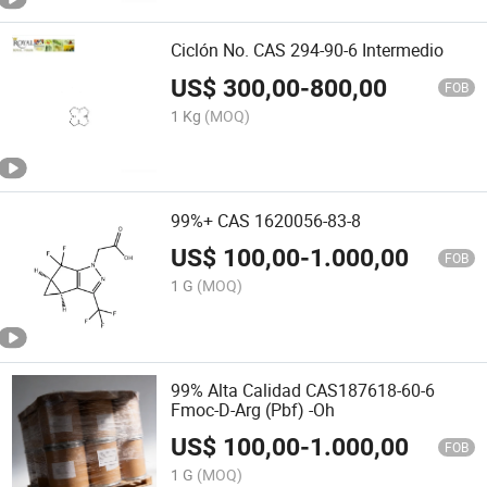
Ciclón No. CAS 294-90-6 Intermedio
US$
300,00
-
800,00
FOB
1 Kg
(MOQ)
99%+ CAS 1620056-83-8
US$
100,00
-
1.000,00
FOB
1 G
(MOQ)
99% Alta Calidad CAS187618-60-6
Fmoc-D-Arg (Pbf) -Oh
US$
100,00
-
1.000,00
FOB
1 G
(MOQ)