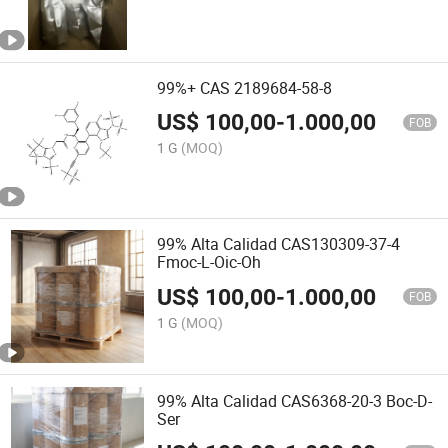
99%+ CAS 2189684-58-8
US$
100,00
-
1.000,00
FOB
1 G
(MOQ)
99% Alta Calidad CAS130309-37-4
Fmoc-L-Oic-Oh
US$
100,00
-
1.000,00
FOB
1 G
(MOQ)
99% Alta Calidad CAS6368-20-3 Boc-D-
Ser