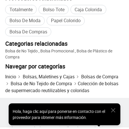
Totalmente
Bolso Tote
Caja Colorida
Bolso De Moda
Papel Colorido
Bolsa De Compras
Categorias relacionadas
Bolsa de No Tejido
,
Bolsa Promocional
,
Bolsa de Plástico de
Compra
Navegar por categorías
Inicio
Bolsas, Maletínes y Cajas
Bolsas de Compra
Bolsa de No Tejido de Compra
Colección de bolsas
de supermercado reutilizables y coloridas
Productos Populares
Precio de Productos Populares
Hola
,
haga clic aquí para ponerse en contacto con el
Productos Populares al por Mayor
Comprador de Estrella
proveedor para obtener más información.
Sitio de PC
Perspectivas
Sobre
Acuerdo de Usuario
Política de Privacidad
Contacto