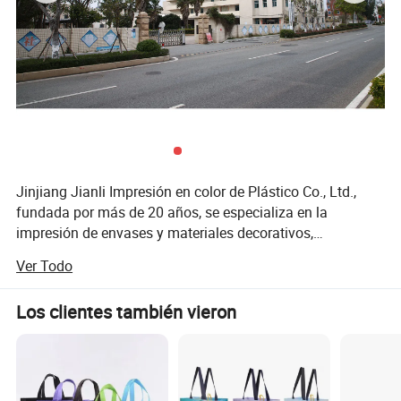
Sellado y mango
Asa de parche
Orden personalizado
Aceptar
Otros estilos que se han hecho antes La máquina hace fotografías
Jinjiang Jianli Impresión en color de Plástico Co., Ltd.,
fundada por más de 20 años, se especializa en la
impresión de envases y materiales decorativos,
incluyendo gráficos personalizables en plástico y bolsas
Ver Todo
de papel. Nuestra misión es satisfacer las necesidades del
cliente, garantizando la entrega confiable de la velocidad
Los clientes también vieron
y calidad garantizada. Como un experimentado la
empresa, nos enorgullecemos de nuestro compromiso de
ambos envíos rápidos y mantener altos estándares de
excelencia.