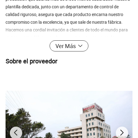
plantilla dedicada, junto con un departamento de control de
calidad riguroso, asegura que cada producto encarna nuestro
compromiso con la excelencia, ya que sale de nuestra fábrica.
Hacemos una cordial invitación a clientes de todo el mundo para
visitar nuestra fábrica, explorar nuestra extensa gama de
productos y forjar asociaciones duraderas. Impulsados por la
Ver Más
satisfacción y confianza mutuas, confiamos en nuestra capacidad
Sobre el proveedor
de colaborar en la elaboración de un futuro más brillante.
Descripción del producto
Uso industrial
Zapatos y ropa
Operación
Reciclable
Lugar de origen
Fujian, China
Tamaño
Personalizado
Manipulación de
Estampado en caliente
superficies
Estructura de material
No tejidos