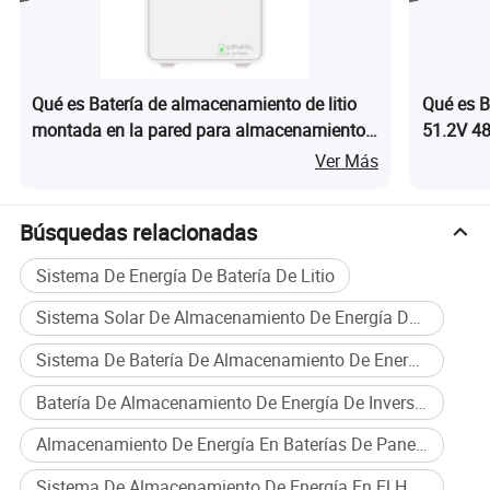
Protección IP
IP54
Método de instalación
Instalación montada en pared
Qué es Batería de almacenamiento de litio
Qué es B
Bluetooch+WiFi, RS232, RS485,
Comunicación
CAN
montada en la pared para almacenamiento
51.2V 48
de energía en el hogar 51.2V 5kwh sistema
almacena
Ver Más
Certificación
MSDS,UN38,3.CE
de energía solar
de energ
Peso neto
51kg
Búsquedas relacionadas
Peso bruto
58kg
Dimensión de producción
655*420*165mm
Sistema De Energía De Batería De Litio
Dimensiones de la caja
74,5cm*52,5cm*27cm
Sistema Solar De Almacenamiento De Energía De Batería De Litio
Sistema De Batería De Almacenamiento De Energía En El Hogar
Certificación
Batería De Almacenamiento De Energía De Inversor Solar
Almacenamiento De Energía En Baterías De Paneles Solares
Sistema De Almacenamiento De Energía En El Hogar Con Batería De Litio Solar