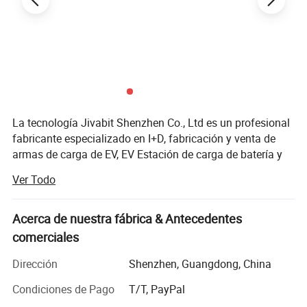
La tecnología Jivabit Shenzhen Co., Ltd es un profesional
fabricante especializado en I+D, fabricación y venta de
armas de carga de EV, EV Estación de carga de batería y
almacenamiento de energía. La empresa no sólo
Ver Todo
responde rápidamente a las demandas del mercado
mediante la entrega de costo-efectivas, productos fiables,
pero también ofrece soluciones para detener a los clientes
Acerca de nuestra fábrica & Antecedentes
globales.
comerciales
Shenzhen Jivabit está comprometida a ofrecer alta
Dirección
Shenzhen, Guangdong, China
seguridad y larga vida de los productos. Todos los
Condiciones de Pago
T/T, PayPal
productos han obtenido las certificaciones pertinentes