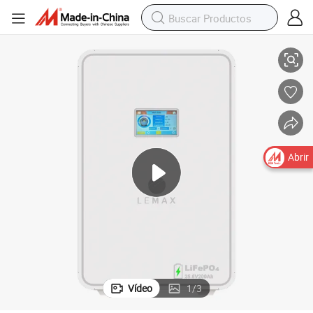
ra el Hogar 25.6V 200ah 5kwh LiFePO4
Batería de Almacenamiento de Energía de Litio Montada en la Pared pa
Abrir
Vídeo
1
/
3