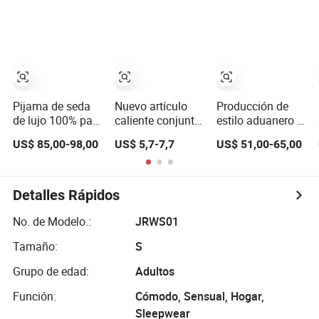
mujeres con
larga, con
Ropa de Casa
solapa y manga
botones,
Ropa de Dormir
corta, pijama de
estampado floral,
verano
ropa de casa,
personalizado
pijama
OEM
Pijama de seda
Nuevo artículo
Producción de
de lujo 100% para
caliente conjunto
estilo aduanero al
mujeres, conjunto
de pijama de
por mayor de
US$ 85,00-98,00
US$ 5,7-7,7
US$ 51,00-65,00
largo
impresión digital
China
de frente abierto
100%Mulberry
con mangas
16mm 19mm
cortas y
22mm Pijamas
Detalles Rápidos
pantalones
de satén sexys y
cortos para
transpirables de
No. de Modelo.:
JRWS01
mujeres
cuidado de la piel
Tamaño:
S
para niñas, niños,
hombres y
Grupo de edad:
Adultos
mujeres, ropa de
dormir
Función:
Cómodo, Sensual, Hogar,
Sleepwear