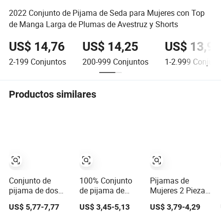
2022 Conjunto de Pijama de Seda para Mujeres con Top
de Manga Larga de Plumas de Avestruz y Shorts
US$ 14,76
US$ 14,25
US$ 13,99
2-199
Conjuntos
200-999
Conjuntos
1-2.999
Conjunt
Productos similares
Conjunto de
100% Conjunto
Pijamas de
pijama de dos
de pijama de
Mujeres 2 Pieza
piezas de
algodón para
Sin Mangas
US$ 5,77-7,77
US$ 3,45-5,13
US$ 3,79-4,29
algodón sólido y
mujer, primavera
Conjunto
cómodo para
otoño, de manga
Transpirable