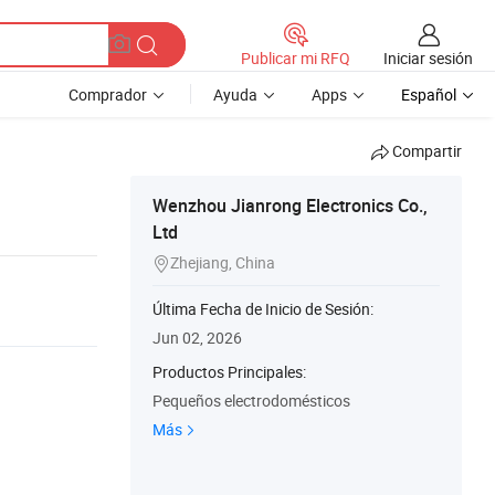
Iniciar sesión
Publicar mi RFQ
Comprador
Ayuda
Apps
Español
Compartir
Wenzhou Jianrong Electronics Co.,
Ltd
or de
Zhejiang, China

Última Fecha de Inicio de Sesión:
Jun 02, 2026
Productos Principales:
Pequeños electrodomésticos
Más