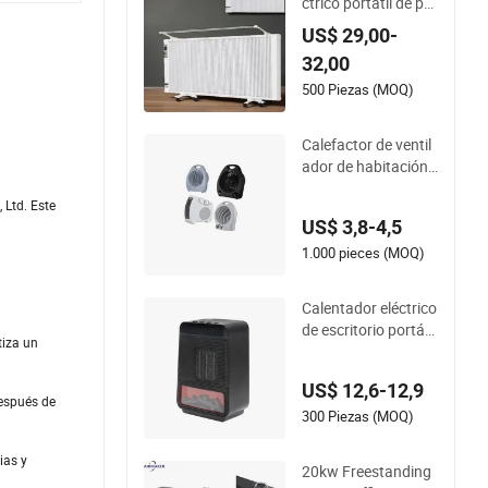
ctrico portátil de par
ed o móvil para cale
US$ 29,00-
ntar espacios rápid
32,00
amente
500 Piezas (MOQ)
Calefactor de ventil
ador de habitación
calefactor eléctrico
 Ltd. Este
US$ 3,8-4,5
1.000 pieces (MOQ)
Calentador eléctrico
de escritorio portátil
tiza un
USB recargable y rá
pido PTC
US$ 12,6-12,9
después de
300 Piezas (MOQ)
ias y
20kw Freestanding