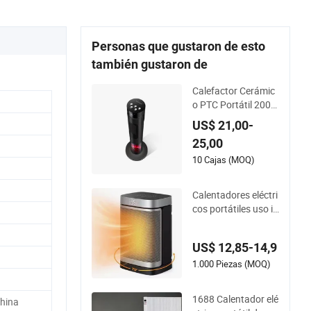
Personas que gustaron de esto
también gustaron de
Calefactor Cerámic
o PTC Portátil 2000
W Ventilador Eléctri
US$ 21,00-
co Independiente pa
25,00
ra Uso en Oficina, H
ogar o Dormitorio
10 Cajas (MOQ)
Calentadores eléctri
cos portátiles uso in
terior 1500W PTC C
eramic Calentador
US$ 12,85-14,9
1.000 Piezas (MOQ)
1688 Calentador elé
hina