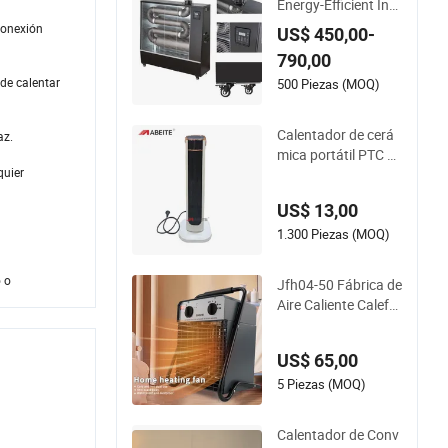
Energy-Efficient Ind
ustrial Diesel Kerose
conexión
US$ 450,00-
ne Heater with Over
790,00
heat Protection
 de calentar
500 Piezas (MOQ)
Calentador de cerá
az.
mica portátil PTC p
quier
ara el hogar
US$ 13,00
1.300 Piezas (MOQ)
 o
Jfh04-50 Fábrica de
Aire Caliente Calefa
cción de Invernader
os Secado Rápido C
US$ 65,00
alentador Industrial
5 Piezas (MOQ)
Calentador de Conv