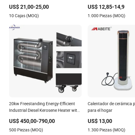
Independiente para Uso en Oficina,
Calentador
US$ 21,00-25,00
US$ 12,85-14,9
Hogar o Dormitorio
10 Cajas (MOQ)
1.000 Piezas (MOQ)
20kw Freestanding Energy-Efficient
Calentador de cerámica p
Industrial Diesel Kerosene Heater with
para el hogar
Overheat Protection
US$ 450,00-790,00
US$ 13,00
500 Piezas (MOQ)
1.300 Piezas (MOQ)