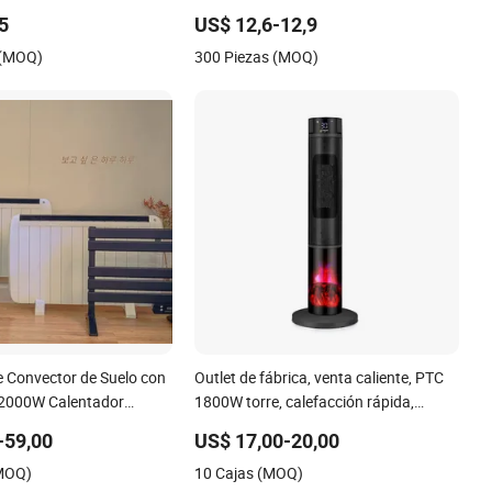
,5
US$ 12,6-12,9
 (MOQ)
300 Piezas (MOQ)
e Convector de Suelo con
Outlet de fábrica, venta caliente, PTC
l 2000W Calentador
1800W torre, calefacción rápida,
Ahorro de Energía
calentador eléctrico de invierno portátil
-59,00
US$ 17,00-20,00
para habitación
(MOQ)
10 Cajas (MOQ)