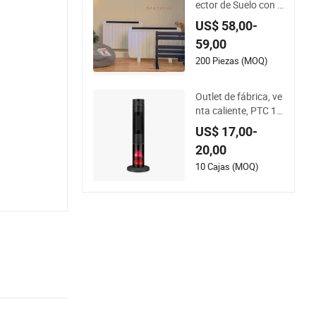
ector de Suelo con C
ontrol Fácil 2000W
US$ 58,00-
Calentador Eléctrico
59,00
de Ahorro de Energí
a
200 Piezas (MOQ)
Outlet de fábrica, ve
nta caliente, PTC 18
00W torre, calefacci
US$ 17,00-
ón rápida, calentad
20,00
or eléctrico de invier
no portátil para hab
10 Cajas (MOQ)
itación