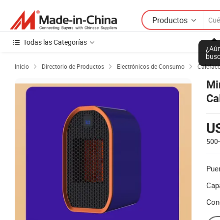
Productos
Todas las Categorías
¿Aún
busc
Inicio
Directorio de Productos
Electrónicos de Consumo
Calefac



Mi
Ca
Ca
In
U
500
Puer
Cap
Con