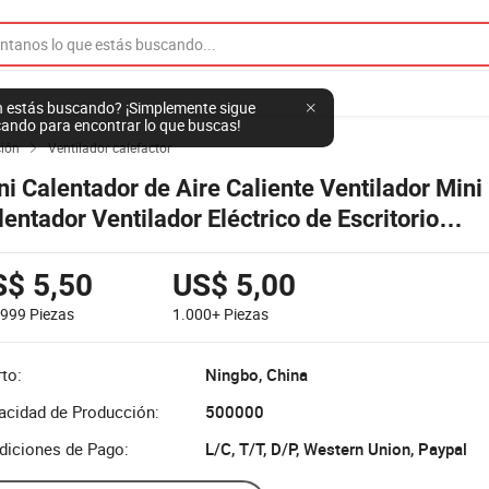
 estás buscando? ¡Simplemente sigue
ando para encontrar lo que buscas!
ción
Ventilador calefactor

ni Calentador de Aire Caliente Ventilador Mini
lentador Ventilador Eléctrico de Escritorio
lentadores de Rápido Calentamiento Calentad
vierno
S$ 5,50
US$ 5,00
-999
Piezas
1.000+
Piezas
to:
Ningbo, China
acidad de Producción:
500000
diciones de Pago:
L/C, T/T, D/P, Western Union, Paypal