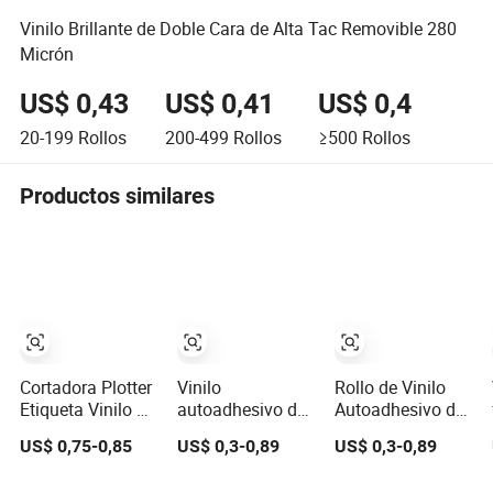
Vinilo Brillante de Doble Cara de Alta Tac Removible 280
Micrón
US$ 0,43
US$ 0,41
US$ 0,4
20-199
Rollos
200-499
Rollos
≥500
Rollos
Productos similares
Cortadora Plotter
Vinilo
Rollo de Vinilo
Etiqueta Vinilo De
autoadhesivo de
Autoadhesivo de
Corte Color Vinilo
PVC
PVC de Alta
US$ 0,75-0,85
US$ 0,3-0,89
US$ 0,3-0,89
Autoadhesivo
personalizado
Calidad Signapex
Signapex
80micros/100micro