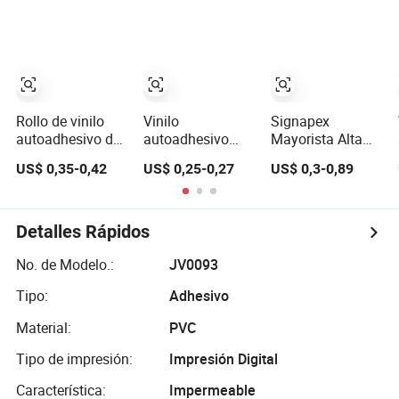
80micron/100micron
para Impresión
para impresión
Digital con
digital con
Solvente/Eco-
solvente/ecosolvente
Solvente
Rollo de vinilo
Vinilo
Signapex
autoadhesivo de
autoadhesivo
Mayorista Alta
PVC blanco de
semibrillante
Calidad 80mic
US$ 0,35-0,42
US$ 0,25-0,27
US$ 0,3-0,89
Shanghai, vinilo
premium para
120g/100mic
imprimible para
soluciones de
140g Vinilo
envoltura de
embalaje
Autoadhesivo
coches, vinilo
para Impresión
Detalles Rápidos
blanco para
Digital con
envoltura de
Solvente/Eco-
No. de Modelo.:
JV0093
coches, vinilo
Solvente
Tipo:
Adhesivo
para impresión
con solvente
Material:
PVC
ecológico
Tipo de impresión:
Impresión Digital
Característica:
Impermeable