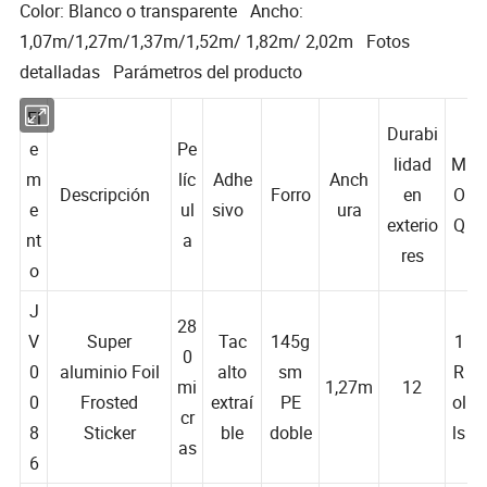
Color: Blanco o transparente Ancho:
1,07m/1,27m/1,37m/1,52m/ 1,82m/ 2,02m Fotos
detalladas Parámetros del producto
El
Durabi
e
Pe
lidad
M
m
líc
Adhe
Anch
Descripción
Forro
en
O
e
ul
sivo
ura
exterio
Q
nt
a
res
o
J
28
V
Super
Tac
145g
1
0
0
aluminio Foil
alto
sm
R
mi
1,27m
12
0
Frosted
extraí
PE
ol
cr
8
Sticker
ble
doble
ls
as