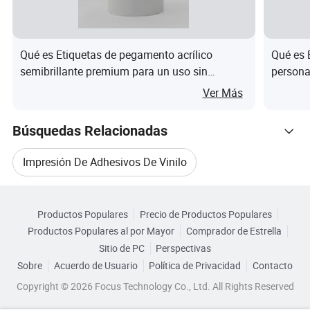
0
cortar vinilo
perm
140g
mi
1,27m
12
R
0
anticurling,
anent
sm
cr
ol
9
mate
e
Qué es Etiquetas de pegamento acrílico
Qué es 
as
ls
2
semibrillante premium para un uso sin
persona
esfuerzo en empaquetado y branding
imperme
J
Ver Más
6
pegatin
V
90
Borrar
220g
0
para bo
0
Vinilo brillante
mi
perm
sm
1,37/
Búsquedas Relacionadas
12
R
0
de doble cara
cr
anent
PE
1,52m
ol
Impresión De Adhesivos De Vinilo
9
as
e
doble
ls
3
Navegar por Categorías
Impresión En Vinilo Autoadhesivo
J
Productos Populares
Precio de Productos Populares
Sin vinilo
10
140g
4
Productos Populares al por Mayor
Comprador de Estrella
V
Borrar
Etiqueta De Vinilo Autoadhesiva
sombra, sin
0
sm
1,27/
0
Sitio de PC
Perspectivas
0
perm
burbujas,
mi
sin
1,37/
24-36
R
Sobre
Acuerdo de Usuario
Política de Privacidad
Contacto
0
anent
Etiqueta Autoadhesiva De Vinilo
brillante, 3
cr
burbu
1,52m
ol
Copyright © 2026 Focus Technology Co., Ltd. All Rights Reserved
9
e
años
as
jas
ls