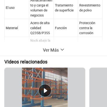
Almacenamien
to y carga el
Tratamiento
Revestimiento
El uso
volumen de
de superficie
de polvo
negocios
Acero de alta
Protección
Material
calidad
Función
contra la
Q235B/P355
corrosión
Nock abajo la
estructura,
Ver Más
fácil de
La estructura
montar,
OEM
Disponible
conveniente
Videos relacionados
para la
entrega.
Varios niveles
La
RMI/CE/ISO/T
Tipo
de estantería
certificación
UV
1 año de
garantía con
Período de
La movilidad
Ajustable
un gran
garantía
servicio