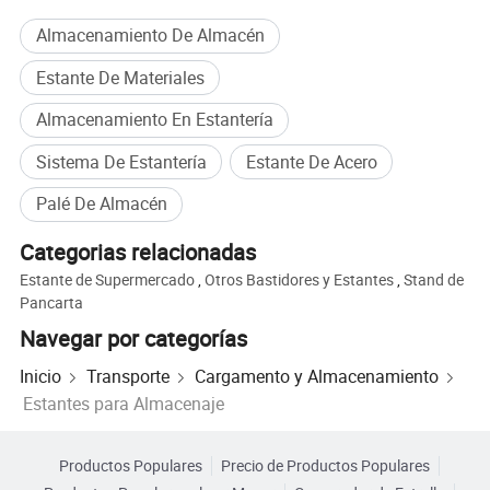
Adaptado a
El color
sus
El código HS
7308900000
Almacenamiento De Almacén
necesidades.
Estante De Materiales
Dibujo CAD
La capacidad
200000 kg/
El diseño
Professional
de producción
mes
Almacenamiento En Estantería
Sistema De Estantería
Estante De Acero
El embalaje y entrega
Palé De Almacén
Embalaje: envuelto en plástico de burbujas, encerrado en el papel
de estraza, cubierto con plástico, y se coloca en un palet de
Categorias relacionadas
madera.
Estante de Supermercado
,
Otros Bastidores y Estantes
,
Stand de
Transporte: Los productos son cargados en contenedores para su
Pancarta
envío.
Navegar por categorías
Inicio
Transporte
Cargamento y Almacenamiento
Estantes para Almacenaje
Productos Populares
Precio de Productos Populares