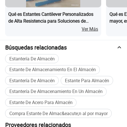
aftersale
Personalizar(t
Qué es Estantes Cantilever Personalizados
Qué es E
amaños
de Alta Resistencia para Soluciones de
mayor, e
especiales
Almacenamiento Eficientes en Almacenes
comercia
Ver Más
disponibles
La dimensión
para
MOQ
1
necesidades
Búsquedas relacionadas
específicas de
almacenamien
Estantería De Almacén
to)
Estante De Almacenamiento En El Almacén
Envasados en
Puede ser
Paquete de
Capas
paquetes con
personalizado
transporte
Estantería De Almacén
Estante Para Almacén
palets Plwood
Estantería De Almacenamiento En Un Almacén
La capacidad
300-
La
Personalizar
de carga
2000kgs/arm
especificación
Estante De Acero Para Almacén
La provincia
El tiempo de
5-20 días
Origen
de Shandong,
Compra Estante De Almac&eacute;n al por mayor
entrega
China
Proveedores relacionados