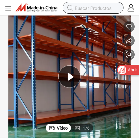
Abrir
Vídeo
1
/
6