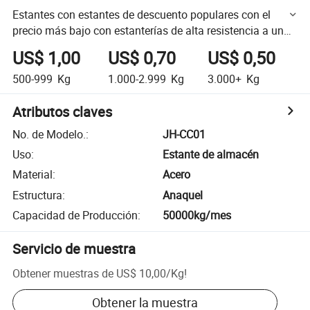
Estantes con estantes de descuento populares con el
precio más bajo con estanterías de alta resistencia a un
precio más bajo
US$ 1,00
US$ 0,70
US$ 0,50
500-999
Kg
1.000-2.999
Kg
3.000+
Kg
Atributos claves
No. de Modelo.
:
JH-CC01
Uso
:
Estante de almacén
Material
:
Acero
Estructura
:
Anaquel
Capacidad de Producción
:
50000kg/mes
Servicio de muestra
Obtener muestras de
US$ 10,00
/
Kg
!
Obtener la muestra