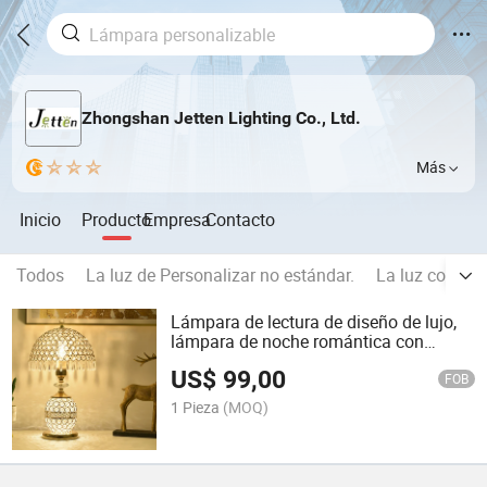
Zhongshan Jetten Lighting Co., Ltd.
Más
Inicio
Producto
Empresa
Contacto
Todos
La luz de Personalizar no estándar.
La luz colgant
Lámpara de lectura de diseño de lujo,
lámpara de noche romántica con
interruptor de pulsador, pantalla de
US$
99,00
cristal en forma de paraguas para
FOB
dormitorio y sala de estudio
1 Pieza
(MOQ)