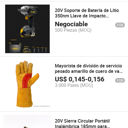
20V Soporte de Batería de Litio
350nm Llave de Impacto
Inalámbrica - Sin Escobillas
Negociable
FOB
500 Piezas
(MOQ)
Mayorista de división de servicio
pesado amarillo de cuero de vaca
guantes resistentes al calor de la
US$
0,145
-
0,156
FOB
soldadura Wg0002año
3.000 Pares
(MOQ)
20V Sierra Circular Portátil
Inalámbrica 185mm para