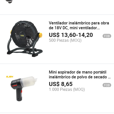
Ventilador inalámbrico para obra
de 18V DC, mini ventilador
eléctrico portátil multifunción
US$
13,60
-
14,20
FOB
500 Piezas
(MOQ)
Mini aspirador de mano portátil
inalámbrico de polvo de secado y
húmedo Super ventosa Aspirador
US$
8,65
FOB
de coche flexible recargable
1.000 Piezas
(MOQ)