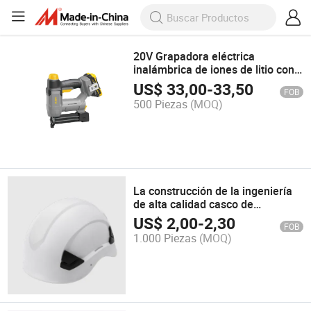
20V Grapadora eléctrica
inalámbrica de iones de litio con
clavos y accesorios gratuitos
US$
33,00
-
33,50
FOB
500 Piezas
(MOQ)
La construcción de la ingeniería
de alta calidad casco de
seguridad industrial
US$
2,00
-
2,30
FOB
1.000 Piezas
(MOQ)