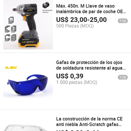
Máx. 450n. M Llave de vaso
inalámbrica de par de coche OEM
con precio de fábrica 20bl-Iwli-01
US$
23,00
-
25,00
FOB
500 Piezas
(MOQ)
Gafas de protección de los ojos
de soldadura resistente al agua
Windproof anti niebla Deportes
US$
0,39
FOB
gafas Gafas de seguridad laboral
1.000 piezas
(MOQ)
La construcción de la norma CE
anti niebla Anti-Scratch gafas
Gafas de seguridad