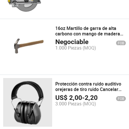
16oz Martillo de garra de alta
carbono con mango de madera
multifuncional
Negociable
FOB
1.000 Piezas
(MOQ)
Protección contra ruido auditivo
orejeras de tiro ruido Cancelar
tapa de la cabeza oído Orejeras
US$
2,00
-
2,20
FOB
Protección auditiva supresión de
3.000 Piezas
(MOQ)
sonido orejeras