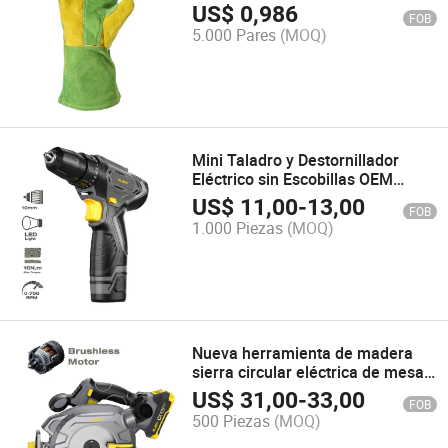
de vaca o de 14 pulgadas 16 pulg.
US$
0,986
FOB
5.000 Pares
(MOQ)
Mini Taladro y Destornillador
Eléctrico sin Escobillas OEM
12edli-01
US$
11,00
-
13,00
FOB
1.000 Piezas
(MOQ)
Nueva herramienta de madera
sierra circular eléctrica de mesa
miter 20bl-190csli-01
US$
31,00
-
33,00
FOB
500 Piezas
(MOQ)