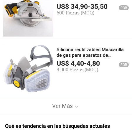
Trabajos en Madera con Motor
US$
34,90
-
35,50
FOB
Sin Escobillas
500 Piezas
(MOQ)
Silicona reutilizables Mascarilla
de gas para aparatos de
respiración máscara completa, la
US$
4,40
-
4,80
FOB
máscara de gas
3.000 Piezas
(MOQ)
Ver Más
Qué es tendencia en las búsquedas actuales