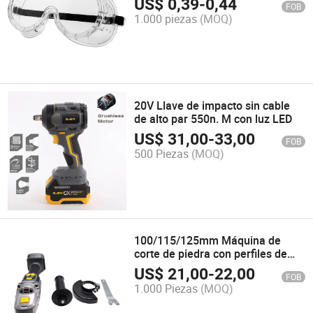
US$
0,39
-
0,44
FOB
1.000 piezas
(MOQ)
20V Llave de impacto sin cable
de alto par 550n. M con luz LED
US$
31,00
-
33,00
FOB
500 Piezas
(MOQ)
100/115/125mm Máquina de
corte de piedra con perfiles de
cobre, amoladora angular,
US$
21,00
-
22,00
FOB
pulidora, herramienta de
1.000 Piezas
(MOQ)
molienda 20bl-Agli-01