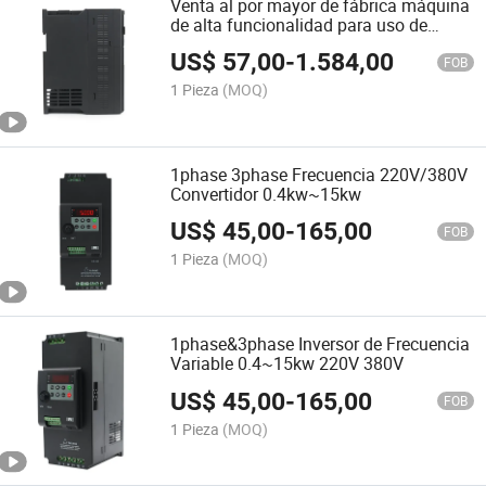
Venta al por mayor de fábrica máquina
de alta funcionalidad para uso de
inversor de propósito especial
US$
57,00
-
1.584,00
FOB
1 Pieza
(MOQ)
1phase 3phase Frecuencia 220V/380V
Convertidor 0.4kw~15kw
US$
45,00
-
165,00
FOB
1 Pieza
(MOQ)
1phase&3phase Inversor de Frecuencia
Variable 0.4~15kw 220V 380V
US$
45,00
-
165,00
FOB
1 Pieza
(MOQ)