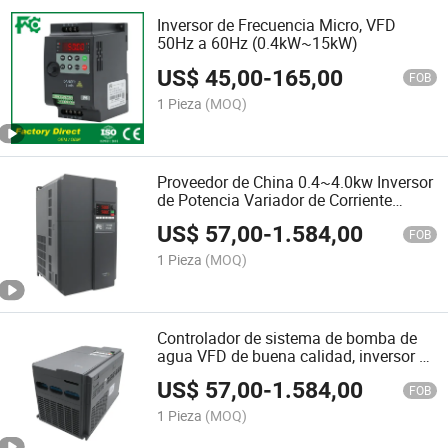
Inversor de Frecuencia Micro, VFD
50Hz a 60Hz (0.4kW~15kW)
US$
45,00
-
165,00
FOB
1 Pieza
(MOQ)
Proveedor de China 0.4~4.0kw Inversor
de Potencia Variador de Corriente
Alterna
US$
57,00
-
1.584,00
FOB
1 Pieza
(MOQ)
Controlador de sistema de bomba de
agua VFD de buena calidad, inversor de
frecuencia de conducción automática
US$
57,00
-
1.584,00
FOB
1 Pieza
(MOQ)