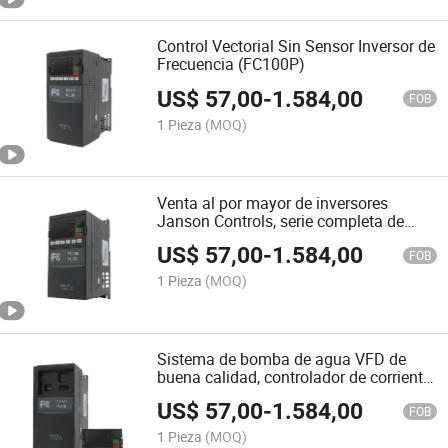
Control Vectorial Sin Sensor Inversor de
Frecuencia (FC100P)
US$
57,00
-
1.584,00
FOB
1 Pieza
(MOQ)
Venta al por mayor de inversores
Janson Controls, serie completa de
inversores, nuevo y original
US$
57,00
-
1.584,00
FOB
1 Pieza
(MOQ)
Sistema de bomba de agua VFD de
buena calidad, controlador de corriente
alterna, inversor de frecuencia de
US$
57,00
-
1.584,00
conducción automática
FOB
1 Pieza
(MOQ)