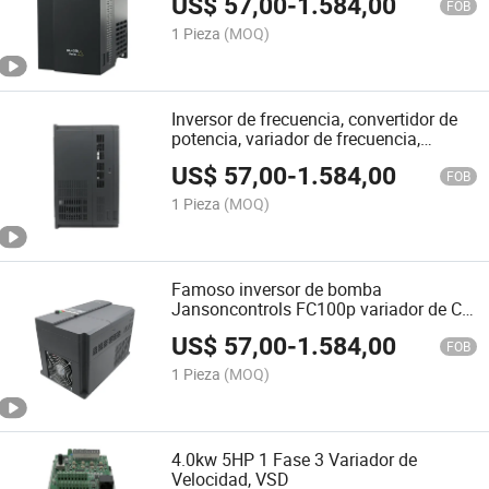
US$
57,00
-
1.584,00
FOB
1 Pieza
(MOQ)
Inversor de frecuencia, convertidor de
potencia, variador de frecuencia,
controlador de motor de corriente
US$
57,00
-
1.584,00
alterna
FOB
1 Pieza
(MOQ)
Famoso inversor de bomba
Jansoncontrols FC100p variador de CA
220V/380V entrada
US$
57,00
-
1.584,00
FOB
1 Pieza
(MOQ)
4.0kw 5HP 1 Fase 3 Variador de
Velocidad, VSD