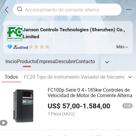
Janson Controls Technologies (Shenzhen) Co.,
Limited
Más
Inicio
Producto
Empresa
Descubrir
Contacto
Todos
FC20 Tipo de instrumento Variador de frecuencia
FC100p Serie 0.4~185kw Controles de
Velocidad de Motor de Corriente Alterna
US$
57,00
-
1.584,00
FOB
1 Pieza
(MOQ)