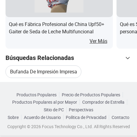
requisitos del cliente′ S y OEM es muy bien recibido!
Disfrute de precios directos de fábrica competitivos, MOQ
pequeño, entrega rápida, respuesta rápida al cliente,
Qué es Fábrica Profesional de China Upf50+
Qué es 
Gaiter de Seda de Leche Multifuncional
persona
amplia gama de diseños!
con di
Ver Más
Nos atenemos al principio de "calidad primero, servicio
Búsquedas Relacionadas
primero, mejora continua e innovación para satisfacer a
los clientes" para la gestión y "cero defectos, cero quejas"
Bufanda De Impresión Impresa
como el objetivo de calidad. Para perfeccionar nuestro
servicio, ofrecemos los productos de buena calidad a un
Categorias Relacionadas
Bufanda De Impresión De Poliéster
precio razonable.
Productos Populares
Precio de Productos Populares
Navegar por Categorías
Productos Populares al por Mayor
Comprador de Estrella
Impresión De Bufandas De Poliéster
Damos la bienvenida a clientes de todo el mundo para
Sitio de PC
Perspectivas
establecer relaciones comerciales con nosotros, para
Sobre
Acuerdo de Usuario
Política de Privacidad
Contacto
Bufanda Para Adultos
lograr nuestra estrategia de ganar-ganar más grande.
Copyright © 2026 Focus Technology Co., Ltd. All Rights Reserved