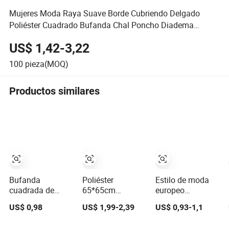
Mujeres Moda Raya Suave Borde Cubriendo Delgado
Poliéster Cuadrado Bufanda Chal Poncho Diadema
Pañuelo
US$ 1,42-3,22
100
pieza(MOQ)
Productos similares
Bufanda
Poliéster
Estilo de moda
cuadrada de
65*65cm
europeo
poliéster impresa
Bufanda Ligera y
americano para
US$ 0,98
US$ 1,99-2,39
US$ 0,93-1,1
moderna, ligera y
Transpirable
mujeres, diadema
elegante,
Cuadrada Hijab
cuadrada