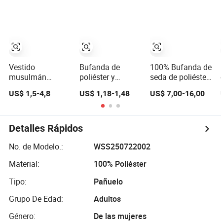
accesorio para la
Diseño Floral
70*70cm regalo
cabeza y el cuello
Elegante Estilo
decorativo,
Bawal
bufanda de
poliéster para
damas
Vestido
Bufanda de
100% Bufanda de
musulmán
poliéster y
seda de poliéster
modesto más
algodón
con estampado
US$ 1,5-4,8
US$ 1,18-1,48
US$ 7,00-16,00
vendido, chal
cuadrada de
digital en twill
hijab 140*140cm
calidad premium
para mujer
Damas fábrica de
110cm para
Yiwu, bufandas
mujeres
Detalles Rápidos
de chifón
cuadradas
No. de Modelo.:
WSS250722002
sólidas de
Material:
100% Poliéster
poliéster pesado
Tipo:
Pañuelo
Grupo De Edad:
Adultos
Género:
De las mujeres