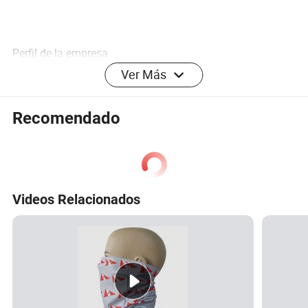
Origen:
China
Perfil de la empresa
Huzhou WanShiSheng Dress Co., Ltd está ubicado en la
Ver Más
provincia de Zhejiang, China. ′s unos 50 minutos de viaje
desde Shanghai en tren. Somos la fabricación en
Recomendado
accesorios más de 20 años. Hemos estado exportando a
América del Norte, Europa, Asia y África.
Somos fabricantes especializados en bufandas, ponchos,
Videos Relacionados
mantas, mantones, sombreros, ropa para la cabeza,
Sombreros, guantes, bolsas, etc. Ofrecemos muchos
materiales diferentes, como algodón, algodón bci,
poliéster, poliéster reciclado, lino, seda, lana, cachemira,
nylon, Mezcla de tejidos, etc. nuestros productos variaban
desde el nivel bajo, medio a alto para cumplir con los