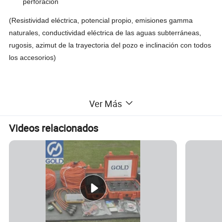
perforación
(Resistividad eléctrica, potencial propio, emisiones gamma
naturales, conductividad eléctrica de las aguas subterráneas,
rugosis, azimut de la trayectoria del pozo e inclinación con todos
los accesorios)
Ver Más
El Registro Geofísico generalmente significa "hacer un registro"
de algo. El madereo de pozos, también conocido como el
Videos relacionados
madereo de pozos de sondeo es, por lo tanto, la práctica de
hacer un registro detallado (un registro de pozos) de las
formaciones geológicas penetradas por un pozo. El registro
puede basarse en la inspección visual de las muestras que se
han llevado a la superficie
Aquí está una lista de algunos de los tipos de registros de pozo
que se están utilizando actualmente.