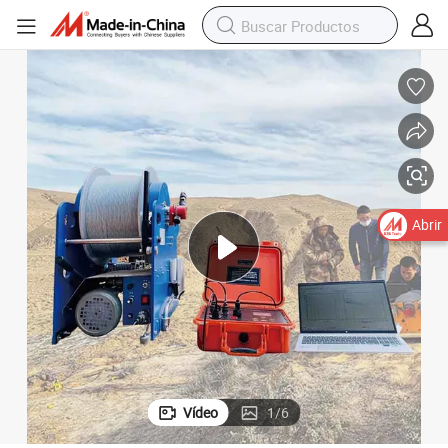
Abrir
Vídeo
1
/
6