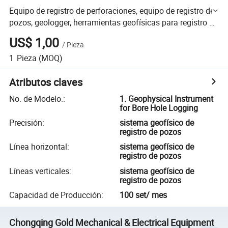
Equipo de registro de perforaciones, equipo de registro de
pozos, geologger, herramientas geofísicas para registro de
pozos, instrumento geofísico para registro de
US$ 1,00
/
Pieza
perforaciones
1
Pieza
(MOQ)
Atributos claves
No. de Modelo.
:
1. Geophysical Instrument
for Bore Hole Logging
Precisión
:
sistema geofísico de
registro de pozos
Línea horizontal
:
sistema geofísico de
registro de pozos
Líneas verticales
:
sistema geofísico de
registro de pozos
Capacidad de Producción
:
100 set/ mes
Chongqing Gold Mechanical & Electrical Equipment