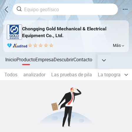
Chongqing Gold Mechanical & Electrical
Equipment Co., Ltd.
Más
Inicio
Producto
Empresa
Descubrir
Contacto
Todos
analizador
Las pruebas de pila
La topografía y 