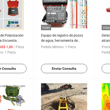
Vídeo
Víde
de Polarización
Equipo de registro de pozos
Detec
la Encuesta
de agua, herramienta de
alcan
ransmisor de
registro de pozos, sistema de
resis
/ Pieza
Pedido Mínimo:
1 Pieza
Preci
US$ 1,00
 Inducida,
registro eléctrico, geologging,
polar
mo:
1 Pieza
Pedid
Polarización
equipo de registro geofísico
geofí
strumentos
de perforaciones y registros
, Equipos
de pozos en venta
r Consulta
Enviar Consulta