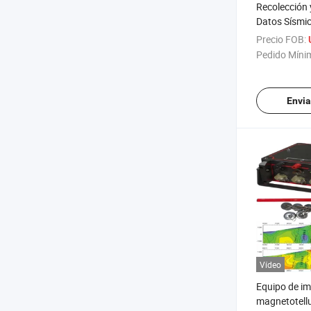
Recolección 
Datos Sísmi
Sismógrafo 
Precio FOB:
de Imágenes
Pedido Míni
Campo Masw
Reflexión En
Envia
Vídeo
Equipo de i
magnetotell