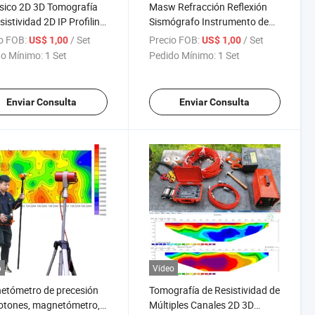
sico 2D 3D Tomografía
Masw Refracción Reflexión
sistividad 2D IP Profiling
Sismógrafo Instrumento de
os Equipo de
Prospección Sísmica en Pozo
o FOB:
/ Set
Precio FOB:
/ Set
US$ 1,00
US$ 1,00
ración 2D y 3D sistema
24channels Sismómetro
o Mínimo:
1 Set
Pedido Mínimo:
1 Set
agen de Resistividad
Ingeniería Sismógrafo con
rránea para Mineral de
Geófono Sísmico
Enviar Consulta
Enviar Consulta
o
Vídeo
etómetro de precesión
Tomografía de Resistividad de
otones, magnetómetro,
Múltiples Canales 2D 3D