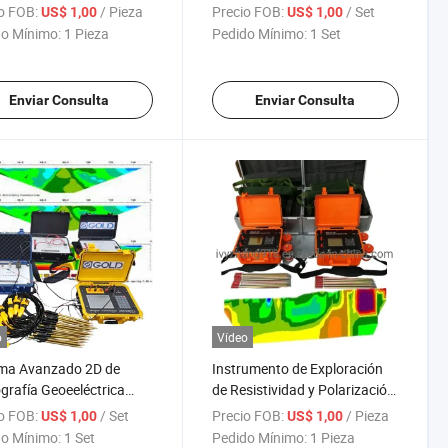
tor de mineral metálico,
Sistema de Imagen de
o FOB:
/ Pieza
Precio FOB:
/ Set
US$ 1,00
US$ 1,00
ente horizontal,
Resistividad Polarización
o Mínimo:
1 Pieza
Pedido Mínimo:
1 Set
ente vertical, encuesta
Inducida 2D Sistema de
ampo magnético,
Imagen IP Electrodos de
pección, magnetómetro
Múltiples Canales
Enviar Consulta
Enviar Consulta
otones
Herramientas de Imagen Ert
IP
o
Vídeo
ema Avanzado 2D de
Instrumento de Exploración
rafía Geoeeléctrica
de Resistividad y Polarización
 Imágenes de
Inducida Terrámetro Geofísico
o FOB:
/ Set
Precio FOB:
/ Pieza
US$ 1,00
US$ 1,00
tividad
1d Medidor de Resistividad
o Mínimo:
1 Set
Pedido Mínimo:
1 Pieza