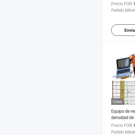
Csamt, sens
Precio FOB:
y eléctricos,
Pedido Míni
exploración 
geológicas 
subterránea
Envia
Vídeo
Equipo de re
densidad de 
sistema de re
Precio FOB:
registrador
Pedido Míni