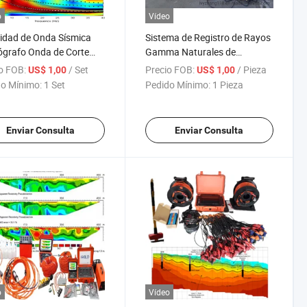
o
Vídeo
idad de Onda Sísmica
Sistema de Registro de Rayos
grafo Onda de Corte
Gamma Naturales de
Superficial Encuesta
Geólogos Herramienta de
o FOB:
/ Set
Precio FOB:
/ Pieza
US$ 1,00
US$ 1,00
ca Instrumento de
Evaluación de Formación de
o Mínimo:
1 Set
Pedido Mínimo:
1 Pieza
cción de Fundaciones
Pozo Dispositivo de Medición
sta de Microtemblores
de Capas de Roca y
nología Sísmica
Sedimento Herramienta de
Enviar Consulta
Enviar Consulta
ógrafo
Registro de Resistividad
Temperatura Calibrador
o
Vídeo