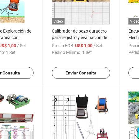
Vídeo
Víde
de Exploración de
Calibrador de pozo duradero
Encue
ránea con
para registro y evaluación de
Eléct
esistividad
diámetro
Inves
/ Set
Precio FOB:
/ Set
Preci
US$ 1,00
US$ 1,00
 Herramientas de
Subt
mo:
1 Set
Pedido Mínimo:
1 Set
Pedid
rico Vertical para
Encue
 de Agua
Resis
Super
r Consulta
Enviar Consulta
Resis