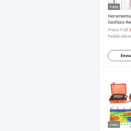
Vídeo
Herramienta 
Geofísico Re
Registros de
Precio FOB:
Registro de 
Pedido Míni
Hueco Equipo
Agua con So
Registros Ge
Envia
Vídeo