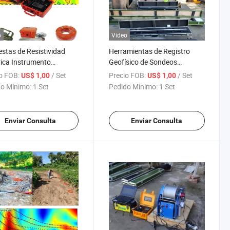
o
Vídeo
stas de Resistividad
Herramientas de Registro
rica Instrumento
Geofísico de Sondeos
tigación de Agua
Dispositivo de Registro en
o FOB:
/ Set
Precio FOB:
/ Set
US$ 1,00
US$ 1,00
erránea Método de
Pozo Sistema de Registro de
o Mínimo:
1 Set
Pedido Mínimo:
1 Set
sta Geofísica de
Agua Subterránea Gamma
tividad Encuesta
Resistividad Equipo de
ficial Medidor de
Registro de Calibre
Enviar Consulta
Enviar Consulta
tividad