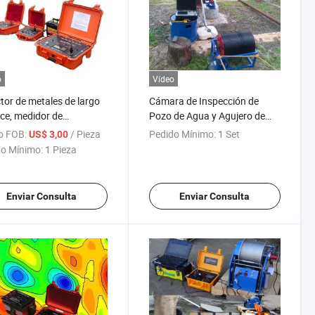
o
Vídeo
tor de metales de largo
Cámara de Inspección de
ce, medidor de
Pozo de Agua y Agujero de
tividad, equipo de
Perforación Submarina
o FOB:
/ Pieza
Pedido Mínimo:
1 Set
US$ 3,00
ización inducida, equipo
Cámara Subterránea Cámara
o Mínimo:
1 Pieza
sico
Submarina Cámara de Pozo
de Agua DIY Cámara de Pozo
Profundo para Pozo
Enviar Consulta
Enviar Consulta
Submarino