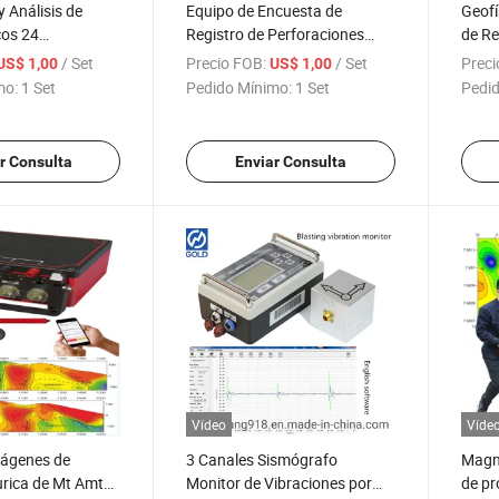
y Análisis de
Equipo de Encuesta de
Geofí
cos 24
Registro de Perforaciones
de Re
de Canal Sistema
Registrador de Pozo
Sonid
/ Set
Precio FOB:
/ Set
Preci
US$ 1,00
US$ 1,00
 Sísmicas para
Instrumento de Registro en
explo
mo:
1 Set
Pedido Mínimo:
1 Set
Pedid
 Refracción
Profundidad Sistema de
de im
cuestas Sísmicas
Registro Eléctrico Gamma
subte
Natural Resistividad
oro
r Consulta
Enviar Consulta
Temperatura Herramientas de
Registro de Calibre
Vídeo
Víde
mágenes de
3 Canales Sismógrafo
Magn
urica de Mt Amt
Monitor de Vibraciones por
de pr