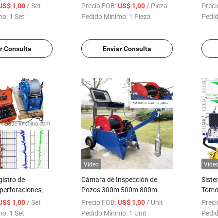
ores magnéticos
Voladura Grabador de
detec
/ Set
Precio FOB:
/ Pieza
Preci
US$ 1,00
US$ 1,00
 equipo de
Vibraciones por Voladura
gradi
mo:
1 Set
Pedido Mínimo:
1 Pieza
Pedid
de estructuras
Medidor de Vibraciones en
gradi
electromagnéticas
Edificios Equipo de
de c
s
Vibraciones por Voladura en
pros
r Consulta
Enviar Consulta
Sitios de Construcción
de pr
Vídeo
Víde
gistro de
Cámara de Inspección de
Sist
perforaciones,
Pozos 300m 500m 800m
Tomog
gistro eléctrico,
1000m Cámara de Video
para
/ Set
Precio FOB:
/ Unit
Preci
US$ 1,00
US$ 1,00
 de gamma
Subterránea con
Resis
mo:
1 Set
Pedido Mínimo:
1 Unit
Pedid