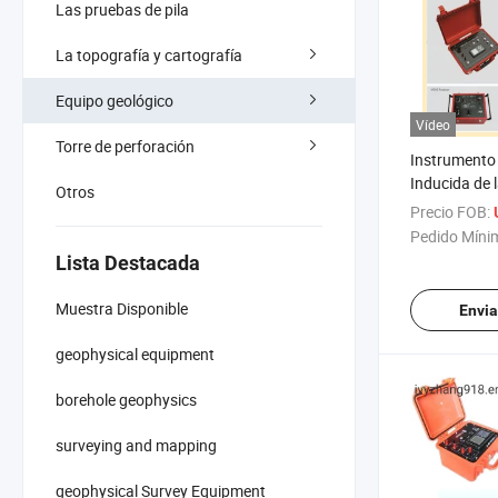
Las pruebas de pila
La topografía y cartografía
Equipo geológico
Vídeo
Torre de perforación
Instrumento 
Inducida de 
Otros
Geológica, T
Precio FOB:
Polarización
Pedido Míni
Receptor de 
Lista Destacada
Inducida, In
Hidrológicos
Muestra Disponible
Envia
Geofísicos
geophysical equipment
borehole geophysics
surveying and mapping
geophysical Survey Equipment