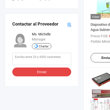
Vídeo
Contactar al Proveedor
Dispositivo 
Agua Subter
Ms. Michelle
Medidor de R
Precio FOB:
Manager
Eléctrica 1d
Pedido Míni
Sondeo Eléct
Charlar
la Detección
Subterránea
Envia
Enviar