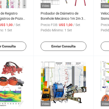
Vídeo
Víde
de Registro
Probador de Diámetro de
Veloc
gistros de Pozo
Borehole Mecánico 1m 2m 3m
Sismó
 Perforación
Medición de Calibre de
Onda 
/ Set
Precio FOB:
/ Set
Preci
US$ 1,00
US$ 1,00
Pozo Abajo del
Borehole Calibre Prueba de
Sísmi
mo:
1 Set
Pedido Mínimo:
1 Set
Pedid
s de Registro de
Grosor de Sedimento Prueba
Inspe
ftware de
Eléctrica de Calibre de Agujero
Encue
ofísicos
de Perforación con Brazos
Image
r Consulta
Enviar Consulta
Abiertos
Sism
Vídeo
Víde