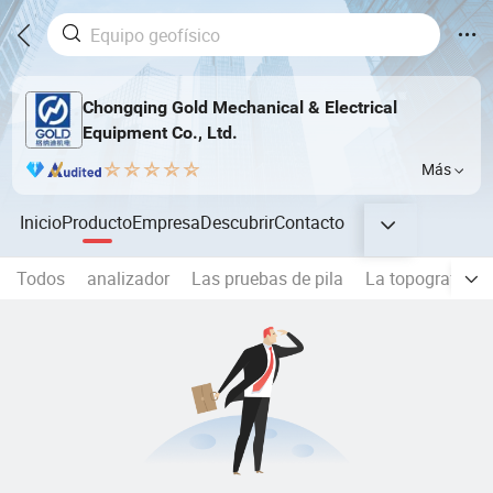
Chongqing Gold Mechanical & Electrical
Equipment Co., Ltd.
Más
Inicio
Producto
Empresa
Descubrir
Contacto
Todos
analizador
Las pruebas de pila
La topografía y 