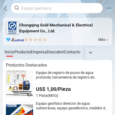
Chongqing Gold Mechanical & Electrical
Equipment Co., Ltd.
Más
Inicio
Producto
Empresa
Descubrir
Contacto
Productos Destacados
Equipo de registro de pozos de agua
profunda, herramienta de registro de
perforación de pozos, registros de perforación
de agujeros, herramienta de registro de pozos,
US$ 1,00/Pieza
equipo geofísico de registro de agujeros a la
1 Pieza
(MOQ)
venta
Equipo geofísico detector de agua
subterránea, equipo geoeléctrico, medidor de
resistividad geofísica y equipo de geología