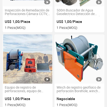
Inspección de Remediación de
500m Buscador de Agua
Perforaciones Cámara CCTV,
Geoelectrico Detección de
Cámara de Perforación,
Agua Subterránea Detector de
Cámara de Pozo de Agua en
Agua Subterránea Detector de
US$ 1,00/Pieza
US$ 1,00/Pieza
Venta Cámara Subterránea de
Agua Subterránea Dzd-6A
1 Pieza
(MOQ)
1 Pieza
(MOQ)
Pozo Profundo Cámara de
Equipo Geofísico Medidor de
Perforación
Resistividad
Equipo de registro de
Winch de registro geofísico de
perforaciones, equipo de
perforación Borehole, winch
registro de pozos, geologger,
hidráulico de registro, winch
herramientas geofísicas para
de registro de pozos
US$ 1,00/Pieza
Negociable
registro de pozos, instrumento
geofísicos y winch de tracción
1 Pieza
(MOQ)
1 Pieza
(MOQ)
geofísico para registro de
de cable, winch de registro