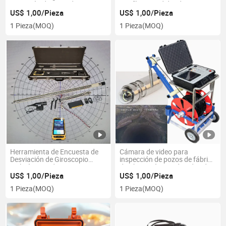
Detección de Agua de Tierra,
Geofísica Medidor de
Dzd-6A Medidores de
Resistividad Geofísico
US$ 1,00/Pieza
US$ 1,00/Pieza
Resistividad para Exploración
Terrámetro
1 Pieza
(MOQ)
1 Pieza
(MOQ)
de Agua Subterránea, Medidor
Geofísico de Resistividad
Herramienta de Encuesta de
Cámara de video para
Desviación de Giroscopio
inspección de pozos de fábrica
Inclinómetro de Giroscopio
de China, cámara de video de
Inclinómetro de Pozo
alta resolución para
US$ 1,00/Pieza
US$ 1,00/Pieza
Inclinómetro Geotécnico
inspección de agujeros,
1 Pieza
(MOQ)
1 Pieza
(MOQ)
Inclinómetro de Giroscopio
cámara de video submarina
Inclinómetro Buscando el
para inspección de pozos de
Norte Encuesta de Giroscopio
agua 200m 300m 500m 800m
1000m