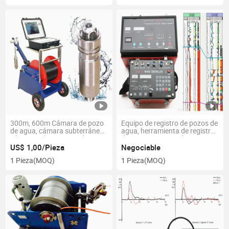
perforaciones
geofísico de perforación
300m, 600m Cámara de pozo
Equipo de registro de pozos de
de agua, cámara subterránea,
agua, herramienta de registro
cámara submarina y cámara
de pozos, sistema de registro
de perforación en venta,
eléctrico, geologging, equipo
US$ 1,00/Pieza
Negociable
cámara para verificar el nivel
de registro geofísico de
1 Pieza
(MOQ)
1 Pieza
(MOQ)
de agua en pozos
perforaciones y registros de
pozos en venta