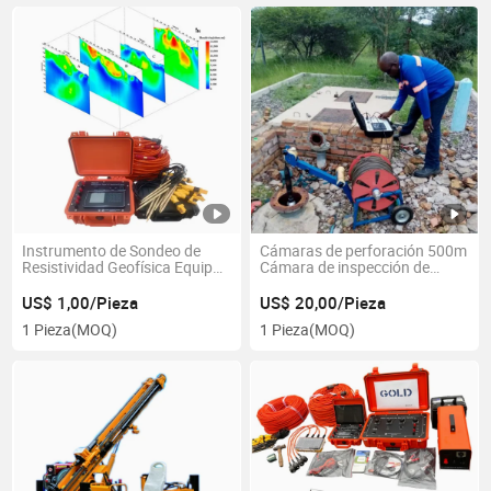
Instrumento de Sondeo de
Cámaras de perforación 500m
Resistividad Geofísica Equipos
Cámara de inspección de
de Tomografía de Resistividad
pozos de agua Cámara de
Eléctrica Prueba de
fondo para pozo submarino
US$ 1,00/Pieza
US$ 20,00/Pieza
Resistividad Geo para
1 Pieza
(MOQ)
1 Pieza
(MOQ)
Detector de Agua Subterránea