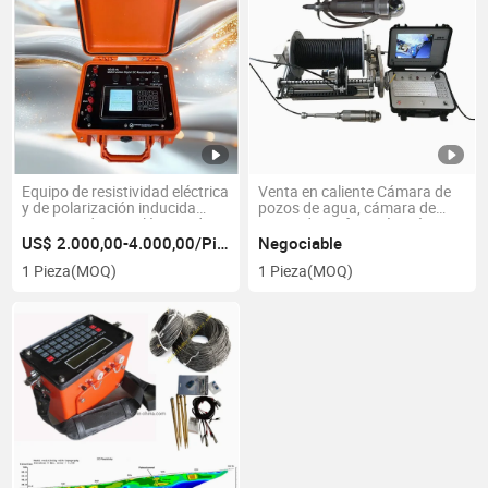
Equipo de resistividad eléctrica
Venta en caliente Cámara de
y de polarización inducida
pozos de agua, cámara de
para estudios geológicos de
pozos de perforación, cámara
prospección de aguas
de pozos de perforación
US$ 2.000,00-4.000,00/Pieza
Negociable
subterráneas y exploración
Underground Cámara de
1 Pieza
(MOQ)
1 Pieza
(MOQ)
mineral
sondeo de pozos profundos
para pozos submarinos