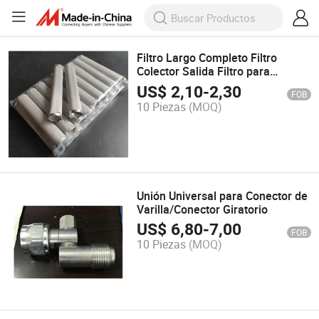
Filtro Largo Completo Filtro
Colector Salida Filtro para
Tanque de Acumulación 100
US$
2,10
-
2,30
FOB
Malla Doble Capa
10 Piezas
(MOQ)
Unión Universal para Conector de
Varilla/Conector Giratorio
US$
6,80
-
7,00
FOB
10 Piezas
(MOQ)