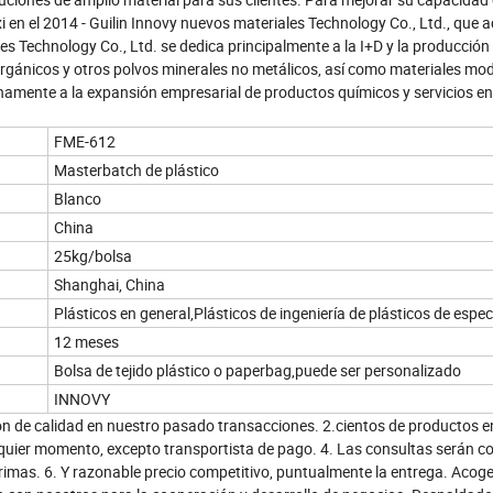
xi en el 2014 - Guilin Innovy nuevos materiales Technology Co., Ltd., que
s Technology Co., Ltd. se dedica principalmente a la I+D y la producción
inorgánicos y otros polvos minerales no metálicos, así como materiales mod
namente a la expansión empresarial de productos químicos y servicios en 
FME-612
Masterbatch de plástico
Blanco
China
25kg/bolsa
Shanghai, China
Plásticos en general,Plásticos de ingeniería de plásticos de espec
12 meses
Bolsa de tejido plástico o paperbag,puede ser personalizado
INNOVY
ón de calidad en nuestro pasado transacciones. 2.cientos de productos e
alquier momento, excepto transportista de pago. 4. Las consultas serán 
 primas. 6. Y razonable precio competitivo, puntualmente la entrega. Aco