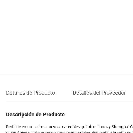
Detalles de Producto
Detalles del Proveedor
Descripción de Producto
Perfil de empresa Los nuevos materiales químicos Innovy Shanghai Co.,
tecnológico en el campo de nuevos materiales, dedicada a brindar sol