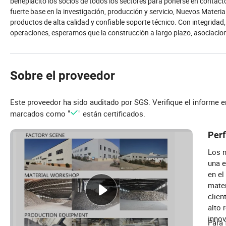
beneplácito los socios de todos los sectores para ponerse en contac
fuerte base en la investigación, producción y servicio, Nuevos Mater
productos de alta calidad y confiable soporte técnico. Con integridad,
operaciones, esperamos que la construcción a largo plazo, asociaci
Sobre el proveedor
Este proveedor ha sido auditado por SGS. Verifique el informe 
marcados como "
" están certificados.
Perf
Los n
una e
en el
mater
clien
alto 
innov
Para 