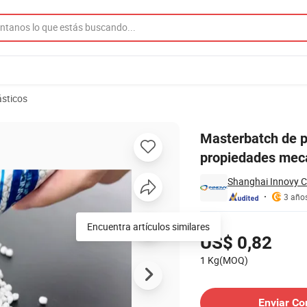
ásticos
 talco para mejorar las propiedades mecánicas
Masterbatch de po
propiedades mec
Shanghai Innovy C
3 año
Precios
Encuentra artículos similares
US$ 0,82
1 Kg(MOQ)
Contactar al Proveedor
Enviar Co