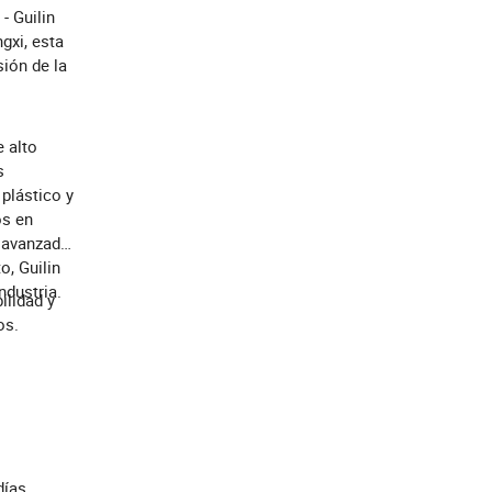
- Guilin
gxi, esta
ión de la
e alto
s
plástico y
os en
 avanzado,
o, Guilin
ndustria.
ilidad y
os.
días