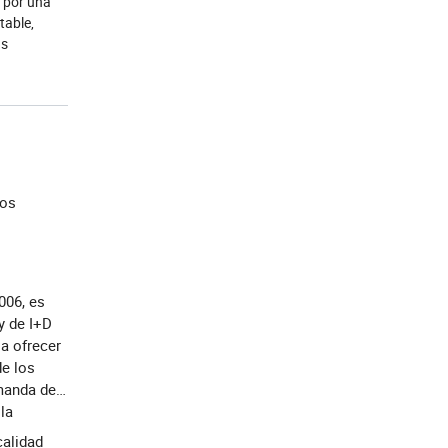
o por una
table,
as
los
006, es
y de I+D
a ofrecer
e los
emanda de
la
calidad