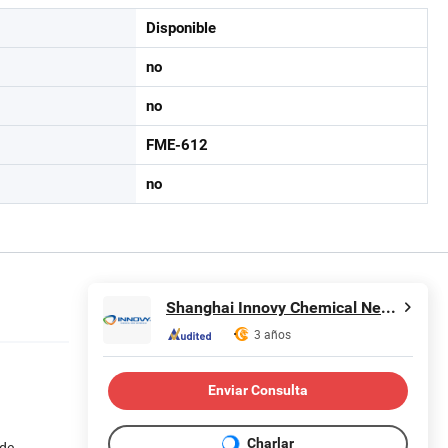
Disponible
no
no
FME-612
no
Shanghai Innovy Chemical New Materials Co., Ltd.
3 años
Enviar Consulta
Charlar
 de