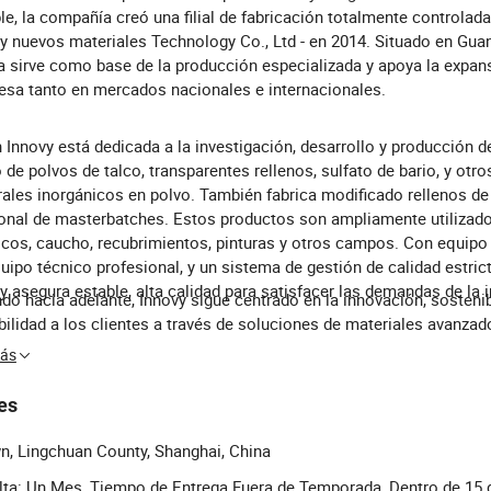
le, la compañía creó una filial de fabricación totalmente controlada 
y nuevos materiales Technology Co., Ltd - en 2014. Situado en Guan
a sirve como base de la producción especializada y apoya la expans
sa tanto en mercados nacionales e internacionales.
n Innovy está dedicada a la investigación, desarrollo y producción d
 de polvos de talco, transparentes rellenos, sulfato de bario, y otro
ales inorgánicos en polvo. También fabrica modificado rellenos de 
onal de masterbatches. Estos productos son ampliamente utilizad
icos, caucho, recubrimientos, pinturas y otros campos. Con equipo
uipo técnico profesional, y un sistema de gestión de calidad estrict
y asegura estable, alta calidad para satisfacer las demandas de la i
do hacia adelante, Innovy sigue centrado en la innovación, sostenib
bilidad a los clientes a través de soluciones de materiales avanzad
Más
es
n, Lingchuan County, Shanghai, China
ta: Un Mes, Tiempo de Entrega Fuera de Temporada, Dentro de 15 