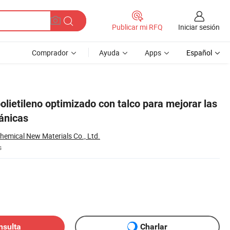
Iniciar sesión
Publicar mi RFQ
Comprador
Ayuda
Apps
Español
lietileno optimizado con talco para mejorar las
ánicas
hemical New Materials Co., Ltd.
s
nsulta
Charlar