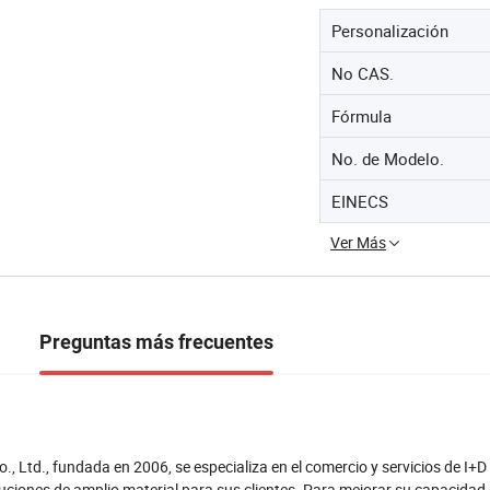
Personalización
No CAS.
Fórmula
No. de Modelo.
EINECS
Ver Más
Preguntas más frecuentes
 Ltd., fundada en 2006, se especializa en el comercio y servicios de I+D
uciones de amplio material para sus clientes. Para mejorar su capacidad