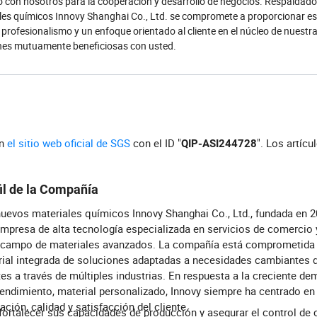
to con nosotros para la cooperación y desarrollo de negocios. Respaldad
iales químicos Innovy Shanghai Co., Ltd. se compromete a proporcionar es
 profesionalismo y un enfoque orientado al cliente en el núcleo de nuestr
ones mutuamente beneficiosas con usted.
en
el sitio web oficial de SGS
con el ID "
". Los artícu
QIP-ASI244728
il de la Compañía
uevos materiales químicos Innovy Shanghai Co., Ltd., fundada en 2
mpresa de alta tecnología especializada en servicios de comercio 
 campo de materiales avanzados. La compañía está comprometida 
ial integrada de soluciones adaptadas a necesidades cambiantes d
tes a través de múltiples industrias. En respuesta a la creciente d
rendimiento, material personalizado, Innovy siempre ha centrado en 
ación, calidad y satisfacción del cliente.
fortalecer sus capacidades de producción y asegurar el control de 