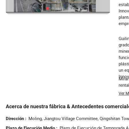
estab
Innov
plant
empre
Guili
grado
miner
funci
plást
un eq
Innov
Miran
renta
Ver 
Acerca de nuestra fábrica & Antecedentes comercial
Moling, Jiangtou Village Committee, Qingshitan Tow
Dirección
Plazo de Ejecución de Temporada Al
Plazo de Ejecución Medio