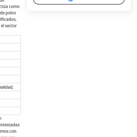
 actúa como
 de polvo
ificados,
el sector
ialidad,
n
contestadas
gemos con