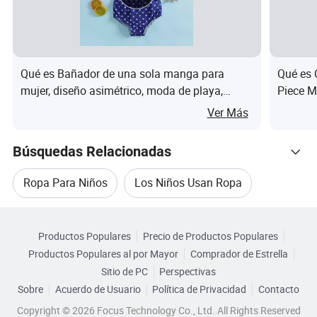
2. P: ¿Cuál es la cantidad mínima de pedido?
R: Nuestro MOQ es de 100 piezas por diseño para
empezar, puedes elegir 3 colores diferentes con tamaños
Qué es Bañador de una sola manga para
Qué es 
mixtos. Nos complace enviar muestras para su análisis
mujer, diseño asimétrico, moda de playa,
Piece M
antes de realizar pedidos a granel.
trajes de baño para mujer
Estampa
Ver Más
para Ni
3. P: ¿Puedo poner mi logotipo de diseño en los artículos?
Búsquedas Relacionadas
R: Seguro, podemos poner su propio logo en sus artículos,
Ropa Para Niños
Los Niños Usan Ropa
tenemos beem personalizando y reetiquetado en línea de
ropa de yoga por más de 10 años. Normalmente
Navegar por Categorías
Ropa De Niños De Algodón
Ropa Para Niños
imprimimos los logotipos
Productos Populares
Precio de Productos Populares
por transferencia de calor. Por favor envíenos su diseño
Productos Populares al por Mayor
Comprador de Estrella
Ropa Deportiva Para Niños
de logo para que nos haga un muestreo.
Sitio de PC
Perspectivas
Sobre
Acuerdo de Usuario
Política de Privacidad
Contacto
Ropa De Moda Para Niños
4. P: ¿Cuál es su política de muestra?
Copyright © 2026 Focus Technology Co., Ltd. All Rights Reserved