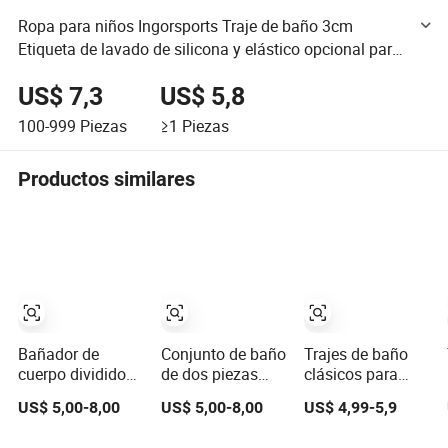
Ropa para niños Ingorsports Traje de baño 3cm
Etiqueta de lavado de silicona y elástico opcional para
ropa deportiva de gimnasio traje de baño para niñas
US$ 7,3
US$ 5,8
100-999
Piezas
≥1
Piezas
Productos similares
Bañador de
Conjunto de baño
Trajes de baño
cuerpo dividido
de dos piezas
clásicos para
para niñas con
para niñas
bebés, impresión
US$ 5,00-8,00
US$ 5,00-8,00
US$ 4,99-5,9
diseño floral azul
pequeñas, lindo y
en todo el cuerpo,
de bordes
fresco
bañador de una