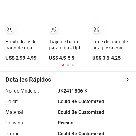
voladores
pieza para niñas
pequeñas
Bonito traje de
Traje de baño
Traje de baño de
baño de una
para niñas Upf
una pieza con
pieza impreso
50+ Tops de
volantes para
US$ 2,99-4,99
US$ 4,5-5,5
US$ 3,6-4,25
para niñas
tankini de sirena
niñas con
pequeñas para
brillantes Ropa
protección solar
vacaciones en la
de playa
Upf 50+
playa
Detalles Rápidos
No. de Modelo.:
JK2411B06-K
Color:
Could Be Customized
Material:
Could Be Customized
Ocasión:
Piscina
Patrón:
Could Be Customized