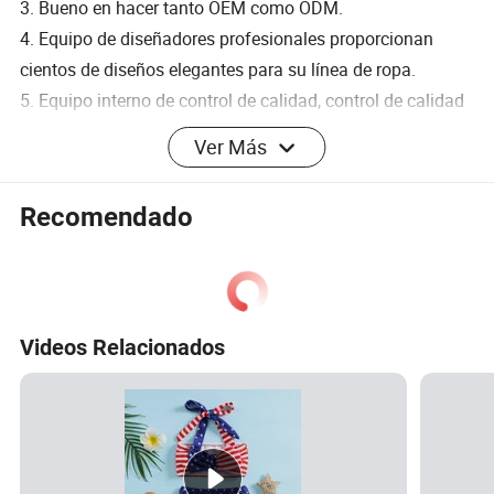
3. Bueno en hacer tanto OEM como ODM.
4. Equipo de diseñadores profesionales proporcionan
cientos de diseños elegantes para su línea de ropa.
5. Equipo interno de control de calidad, control de calidad
y PMC para controlar la calidad y el marco de datos;
Ver Más
equipo de venta de 24 horas y servicio posventa.
6. Verificado por Interteck,SGS y BSCI.
Recomendado
TAMBIÉN PUEDE QUE TE GUSTE
PREGUNTAS FRECUENTES
Videos Relacionados
1. P: ¿es una fábrica o una empresa comercial?
R: Somos una fábrica de fabricación profesional de ropa
de yoga fitness, podemos suministrarle con OEM / ODM
servicio.