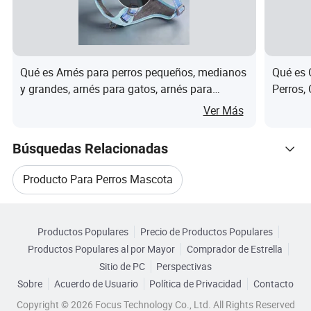
a visitarnos!
Q2: ¿Qué pasa con la cuota de muestra?
R: Para la primera cooperación, necesitamos cobrar la
Qué es Arnés para perros pequeños, medianos
Qué es 
y grandes, arnés para gatos, arnés para
Perros, 
muestra y los gastos de envío.
mascotas
Mascota
Ver Más
La cuota de muestra será reembolsada completamente
cuando se confirme el pedido a granel.
Búsquedas Relacionadas
Q3: ¿Te preguntarás si aceptas pedidos pequeños?
Producto Para Perros Mascota
R: No se preocupe. No dude en ponerse en contacto con
nosotros. Para obtener más pedidos y dar a nuestros
Navegar por Categorías
Suministros Para Mascotas De Perro
clientes más conveniente, aceptamos pequeños pedidos.
Productos Populares
Precio de Productos Populares
Productos Populares al por Mayor
Comprador de Estrella
Suministro Para Mascotas De Perro
Q4: ¿puedes enviar productos a mi país?
Sitio de PC
Perspectivas
Sobre
Acuerdo de Usuario
Política de Privacidad
Contacto
R: Claro , podemos. Si no tienes tu propio
Accesorios Para Perros Mascota
transportista, te podemos ayudar .
Copyright © 2026 Focus Technology Co., Ltd. All Rights Reserved