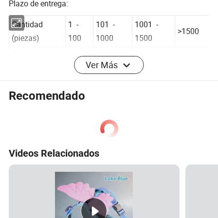
Plazo de entrega:
Cantidad
1 -
101 -
1001 -
>1500
(piezas)
100
1000
1500
Ver Más
Est. Hora
A
10
15
20
(días)
negociar
Recomendado
Parámetros del producto
Descripción del producto
Videos Relacionados
PREGUNTAS FRECUENTES
Q1: ¿es usted una fábrica o una empresa comercial?
R: Sí, nuestra fábrica en Shatian Dongguan , ¡Bienvenidos