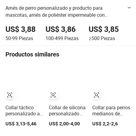
Arnés de perro personalizado y producto para
mascotas, arnés de poliéster impermeable con
estampado geométrico, arnés negro para perro
US$ 3,88
US$ 3,86
US$ 3,85
50-99
Piezas
100-499
Piezas
≥500
Piezas
Productos similares
Collar táctico
Collar de silicona
Collar para perros
personalizado al
personalizado
medianos de
por mayor
para perro con
diseño especial,
US$ 3,13-5,46
US$ 2,00-4,00
US$ 2,2-2,6
Petisland con
nombre, collar de
hecho a mano,
asa, duradero y
cachorro en
duradero,