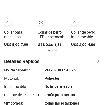
ajustable, estilo
tonos pastel,
ajustable,
de caza, collar
collar
personalizable,
para mascotas,
impermeable
rompible, suave y
forro de neopreno
para mascotas
retráctil con
cómodo para
hebilla de
perros grandes
liberación
Collar para
Collar de perro
Collar de perro
mascotas
LED impermeable
impermeable
ajustable de alta
con batería de
personalizado
US$ 5,99-7,99
US$ 0,66-1,36
US$ 2,00-4,00
calidad hecho a
larga duración
con charms
mano con rastreo
para seguridad
GPS, collar de
nocturna
perro de cuero
Detalles Rápidos
No. de Modelo.:
PBI202003220026
Material:
Poliéster
Impermeable:
No impermeable
nombre del elemento:
arnés para perros
temporada:
todas las estaciones