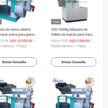
o
Vídeo
na de venta caliente
500-1000kg Máquina de
hacer arena para gatos /
Pellets de Aserrín para Gatos
na para hacer arena de
Pequeños por Hora Máquina
o FOB:
/ Pieza
Precio FOB:
/ Pieza
US$ 10.500,00
US$ 5.000,00
para gatos a buen precio,
de Fabricación de Comida
o Mínimo:
1 Pieza
Pedido Mínimo:
1 Pieza
na de pellets para arena
para Gatos de Madera de
gatos
Pino
Enviar Consulta
Enviar Consulta