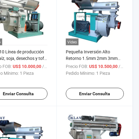
o
Vídeo
10 Línea de producción
Pequeña Inversión Alto
íz, soja, desechos y tofu
Retorno 1.5mm 2mm 3mm
máquina de arena para
Máquina de Arena para Gatos
o FOB:
/ Pieza
Precio FOB:
/ Pieza
US$ 10.000,00
US$ 10.500,00
s
Fabricante de Máquina de
o Mínimo:
1 Pieza
Pedido Mínimo:
1 Pieza
Pellets de Arena para Gatos
Enviar Consulta
Enviar Consulta