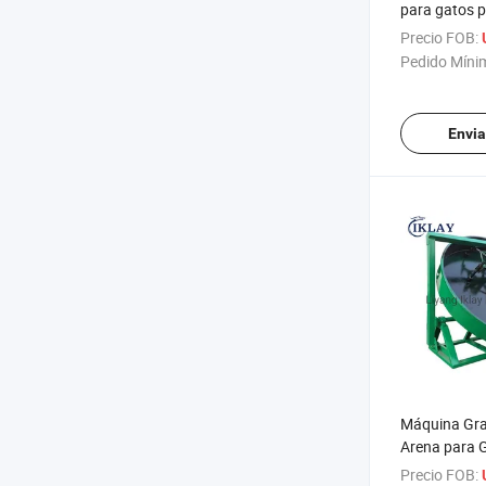
para gatos 
de paletas d
Precio FOB:
gatos a bajo
Pedido Míni
Envia
Máquina Gra
Arena para 
Bentonita Lí
Precio FOB: