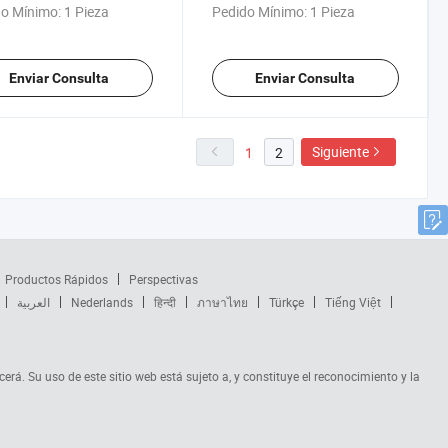
, soja y carbón
producción de máquina de
o Mínimo:
1 Pieza
Pedido Mínimo:
1 Pieza
fabricación de arena para
gatos
Enviar Consulta
Enviar Consulta
Siguiente
1
2
Productos Rápidos
Perspectivas
العربية
Nederlands
हिन्दी
ภาษาไทย
Türkçe
Tiếng Việt
cerá. Su uso de este sitio web está sujeto a, y constituye el reconocimiento y la