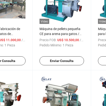
Vídeo
Víde
abricación de
Máquina de pellets pequeña
Máqui
atos de
CE para arena para gatos /
para 
ino a bajo precio
molino de arena para gatos /
Máqui
/ Pieza
Precio FOB:
/ Pieza
Preci
US$ 11.000,00
US$ 10.500,00
ábrica mayorista
fábrica de máquina de tofu
tofu 
mo:
1 Pieza
Pedido Mínimo:
1 Pieza
Pedid
pellets
para arena para gatos
máqui
para 
r Consulta
Enviar Consulta