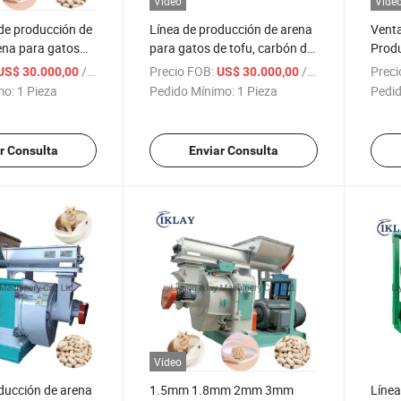
Vídeo
Víde
de producción de
Línea de producción de arena
Venta
rena para gatos
para gatos de tofu, carbón de
Produ
a arena de tofu y
bambú, madera de pino y
Gatos
/ Pieza
Precio FOB:
/ Pieza
Preci
US$ 30.000,00
US$ 30.000,00
bambú
soja, máquina de
Comp
mo:
1 Pieza
Pedido Mínimo:
1 Pieza
Pedid
procesamiento de arena para
gatos
r Consulta
Enviar Consulta
Vídeo
ducción de arena
1.5mm 1.8mm 2mm 3mm
Línea