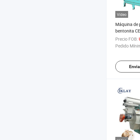
Vídeo
Máquina de p
bentonita CE
gatos, máqui
Precio FOB:
madera para
Pedido Míni
gatos
Envia