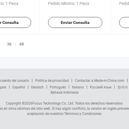
de Arena para
bambú
mo:
1 Pieza
Pedido Mínimo:
1 Pieza
Pedid
u Bentonita
r Consulta
Enviar Consulta
36
48
cuerdo del usuario
Política de privacidad
Contactar a Made-in-China.com
çais
Español
Deutsch
Português
Italiano
Русский язык
한국어
Bahasa Indonesia
Copyright ©2026
Focus Technology Co., Ltd.
Todos los derechos reservados.
s en otros idiomas del sitio web. Si hay algún conflicto, la versión en inglés prevale
aceptación de nuestros Términos y Condiciones.