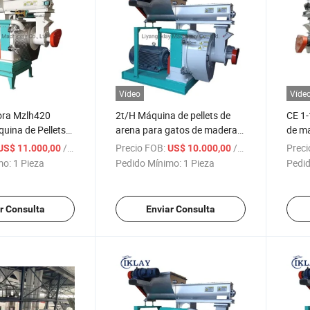
Vídeo
Víde
ora Mzlh420
2t/H Máquina de pellets de
CE 1-
uina de Pellets
arena para gatos de madera
de ma
a Gatos de Tofu
de pino, máquina de pellets de
para 
/ Pieza
Precio FOB:
/ Pieza
Preci
US$ 11.000,00
US$ 10.000,00
Arena de Tofu
bentonita y tofu para arena
gato
mo:
1 Pieza
Pedido Mínimo:
1 Pieza
Pedid
Arena para Gatos
de gatos, precio
r Consulta
Enviar Consulta