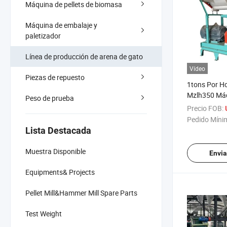
Máquina de pellets de biomasa
Máquina de embalaje y
paletizador
Línea de producción de arena de gato
Vídeo
Piezas de repuesto
1tons Por H
Mzlh350 Máq
Peso de prueba
de Arena par
Precio FOB:
Máquina de 
Pedido Míni
Máquina de 
Lista Destacada
Muestra Disponible
Envia
Equipments& Projects
Pellet Mill&Hammer Mill Spare Parts
Test Weight