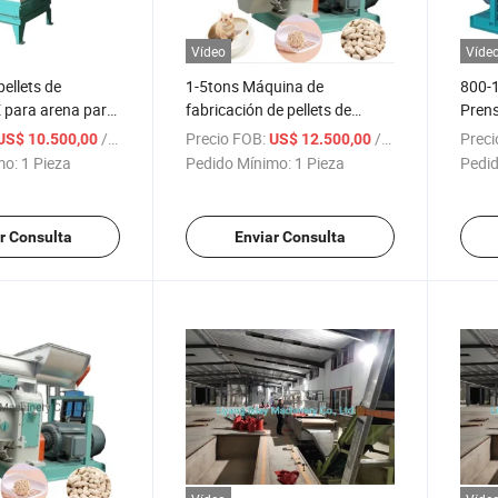
Vídeo
Víde
ellets de
1-5tons Máquina de
800-
 para arena para
fabricación de pellets de
Prens
na de pellets de
arena para gatos de tofu por
para 
/ Pieza
Precio FOB:
/ Pieza
Preci
US$ 10.500,00
US$ 12.500,00
 arena para
hora Molino de pellets de
Máqui
mo:
1 Pieza
Pedido Mínimo:
1 Pieza
Pedid
arena para gatos
de To
Gato
r Consulta
Enviar Consulta