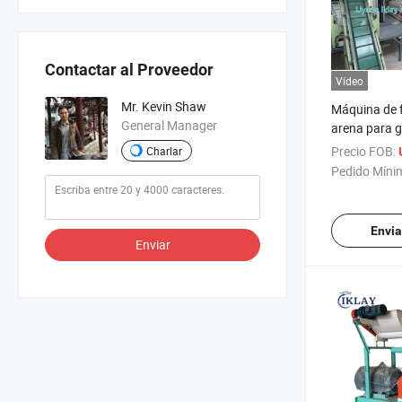
Contactar al Proveedor
Vídeo
Mr. Kevin Shaw
Máquina de f
General Manager
arena para g
bentonita y p
Precio FOB:
Charlar
en China / f
Pedido Míni
de molino de 
Envia
Enviar