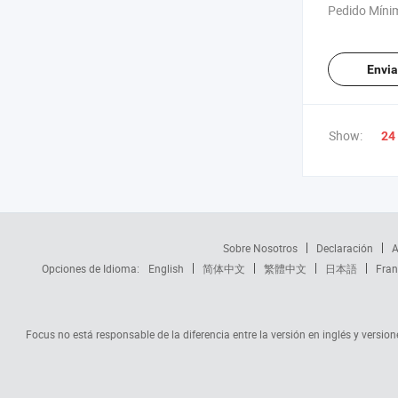
Producción 
Pedido Míni
Gatos de Tof
Envia
Show:
24
Sobre Nosotros
Declaración
A
Opciones de Idioma:
English
简体中文
繁體中文
日本語
Fran
Focus no está responsable de la diferencia entre la versión en inglés y versione