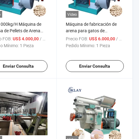
o
Vídeo
1000kg/H Máquina de
Máquina de fabricación de
a de Pellets de Arena
arena para gatos de
Gatos de Tofu Bentonita
granulación de bentonita de
o FOB:
/ Pieza
Precio FOB:
/ Pieza
US$ 4.000,00
US$ 6.000,00
na de Prensa de Pellets
tofu en venta
o Mínimo:
1 Pieza
Pedido Mínimo:
1 Pieza
fu para Arena para
s
Enviar Consulta
Enviar Consulta