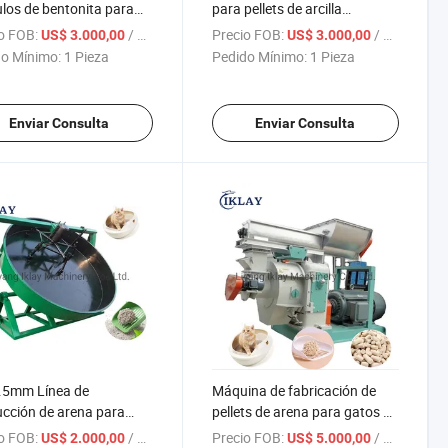
los de bentonita para
para pellets de arcilla
 en forma redonda
bentonita
o FOB:
/ Pieza
Precio FOB:
/ Pieza
US$ 3.000,00
US$ 3.000,00
o Mínimo:
1 Pieza
Pedido Mínimo:
1 Pieza
Enviar Consulta
Enviar Consulta
.5mm Línea de
Máquina de fabricación de
cción de arena para
pellets de arena para gatos de
 de tofu, bentonita,
bentonita Línea de
o FOB:
/ Pieza
Precio FOB:
/ Pieza
US$ 2.000,00
US$ 5.000,00