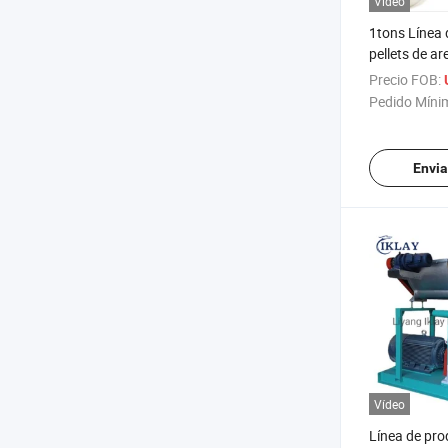
Vídeo
1tons Línea 
pellets de a
por hora par
Precio FOB:
carbón de 
Pedido Míni
Envia
Vídeo
Línea de pro