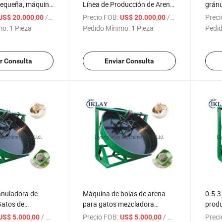
pequeña, máquina
Línea de Producción de Arena
gránu
e arena para
para Gatos Máquina para
gatos
/ Pieza
Precio FOB:
/ Pieza
Preci
US$ 20.000,00
US$ 20.000,00
 costo
Hacer Gránulos de Arena para
mo:
1 Pieza
Pedido Mínimo:
1 Pieza
Pedid
Gatos
r Consulta
Enviar Consulta
nuladora de
Máquina de bolas de arena
0.5-3
Gatos de
para gatos mezcladora
produ
nea de
granulator de bentonita
gatos
/ Pieza
Precio FOB:
/ Pieza
Preci
US$ 5.000,00
US$ 5.000,00