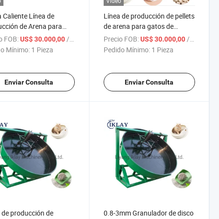
o
Vídeo
 Caliente Línea de
Línea de producción de pellets
cción de Arena para
de arena para gatos de
 de Tofu Automática
bentonita de carbón de alta
o FOB:
/ Pieza
Precio FOB:
/ Pieza
US$ 30.000,00
US$ 30.000,00
leta 2-3t/H
calidad, proveedor de
o Mínimo:
1 Pieza
Pedido Mínimo:
1 Pieza
máquina de pellets de arena
para gatos
Enviar Consulta
Enviar Consulta
 de producción de
0.8-3mm Granulador de disco