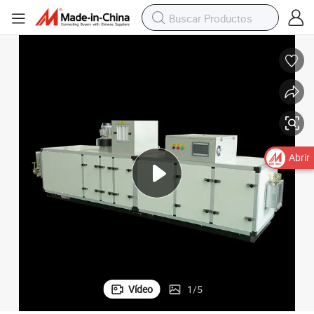
al para la Producción de Baterías de Litio Zch-6000
Máquina de Control de Temperatura y Humedad Deshumidificador Industri
Abrir
Vídeo
1
/
5