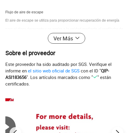
Flujo de aire de escape
El aire de escape se utiliza para proporcionar recuperación de energía
para el disco desecante y se aspira a la unidad mediante el ventilador de
Ver Más
escape.
El aire se filtró y luego se calentó y se humidificó durante el proceso de
Sobre el proveedor
recuperación de energía.
Este proveedor ha sido auditado por SGS. Verifique el
El aire se calienta mientras pasa por la bobina de regeneración.
informe en
el sitio web oficial de SGS
con el ID "
QIP-
El aire caliente elimina la humedad que la rueda desecante adsorbe del
ASI183656
". Los artículos marcados como "
" están
flujo de aire de proceso.
certificados.