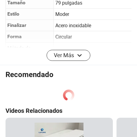
79 pulgadas
Tamaño
Moder
Estilo
Acero inoxidable
Finalizar
Circular
Forma
Ver Más
Método de
Tornillo
instalación
Recomendado
Cantidad de
1
paquete de
artículos
Cinta de Teflon, manguera de
Componentes
Videos Relacionados
ducha, arandelas de goma
incluidos
No
¿se necesitan pilas?