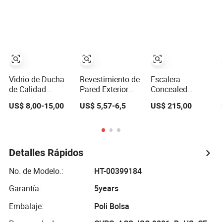
y moderno
Personalizadas a
Medida
Vidrio de Ducha
Revestimiento de
Escalera
de Calidad
Pared Exterior
Concealed
Premium - Diseño
Revestimiento de
Premium: Diseño
US$ 8,00-15,00
US$ 5,57-6,5
US$ 215,00
Moderno,
Piedra PU
Telescópico para
Especificaciones
Premium para
Escaleras de
Personalizadas
Diseños de Pared
Ático por
Exterior Elegantes
Maishang
Detalles Rápidos
No. de Modelo.:
HT-00399184
Garantía:
5years
Embalaje:
Poli Bolsa