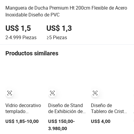
Manguera de Ducha Premium Ht 200cm Flexible de Acero
Inoxidable Diseño de PVC
US$ 1,5
US$ 1,3
2-4.999
Piezas
≥5
Piezas
Productos similares
Vidrio decorativo
Diseño de Stand
Diseño de
templado
de Exhibición de
Tablero de Cristal
premium con
Aluminio
Premium para
US$ 1,85-10,00
US$ 150,00-
US$ 4,00
diseño
Premium con
una Experiencia
3.980,00
texturizado claro
Características
de Pared Lujosa