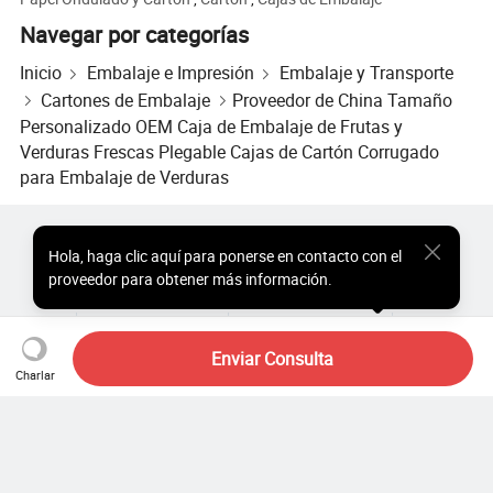
Navegar por categorías
Inicio
Embalaje e Impresión
Embalaje y Transporte
Cartones de Embalaje
Proveedor de China Tamaño
Personalizado OEM Caja de Embalaje de Frutas y
Verduras Frescas Plegable Cajas de Cartón Corrugado
para Embalaje de Verduras
Productos Populares
Precio de Productos Populares
Hola
,
haga clic aquí para ponerse en contacto con el
Productos Populares al por Mayor
Comprador de Estrella
proveedor para obtener más información.
Sitio de PC
Perspectivas
Sobre
Acuerdo de Usuario
Política de Privacidad
Contacto
Copyright © 2026 Focus Technology Co., Ltd. All Rights Reserved
Enviar Consulta
Charlar
¿Aún estás buscando?
¡Simplemente sigue buscando
para encontrar lo que buscas!