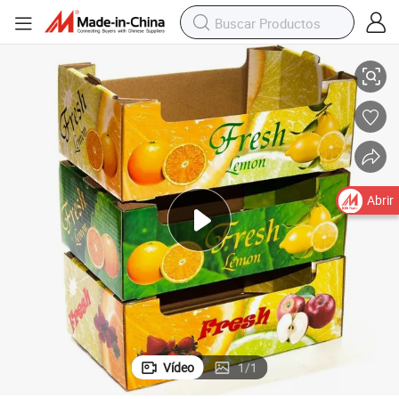
tas y Verduras Frescas Plegable Cajas de Cartón Corrugado para Embal
Proveedor de China Tamaño Personalizado OEM Caja de Embalaje de Fru
Abrir
Vídeo
1
/
1