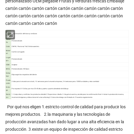
personalizado OEM plegable Frutas y verduras frescas Embalaje
cartón cartón cartón cartón cartón cartón cartón cartón cartón
cartón cartón cartón cartón cartón cartón cartón cartón cartón
cartón cartón cartón cartón
Eleme
Caja de cartón de frutas y verduras
nto
Tama
Personalizado
ño
Color
CMYK / Pantone/ Foil/ Embrossed etc.
Mater
Cartón corrugado
ial
Logot
Personalizado
ipo
OEM
Aceptar
MOQ
Personalizado; 1000pcs
Emba
Elija según los requisitos del cliente
laje
Produ
3 días para la muestra en stock, 1-2 semanas para la muestra impresa, 2-4 semanas para 10000 unidades y más cantidad
cción
Entre
Por expreso 5-12 días; por mar 25-45 días; puerta a puerta alrededor de 60days
ga
Servic
1. Comprobar y confirmar los productos details2. Proporcionar diseño 3. Haga la muestra y envíele para la confirmación final 4. Iniciar la producción masiva,
ios
mostrará imágenes y vídeos durante la manufatuing 5. Datos de entrega confirmados 6. Posventa regularmente
Por qué nos eligen 1.estricto control de calidad para producir los
mejores productos. 2.la maquinaria y las tecnologías de
producción avanzadas han dado lugar a una alta eficiencia en la
producción. 3.existe un equipo de inspección de calidad estricto