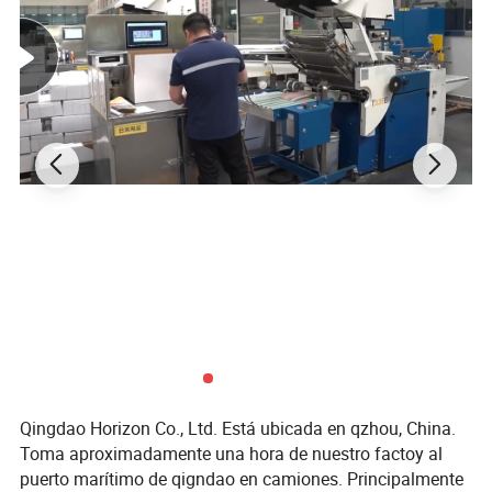
calidad y el cumplimiento del medio ambiente? Contamos con
certificaciones ISO 9001 (calidad) e ISO 14001 (medio ambiente),
con proveedores certificados por FSC y pruebas de terceros por
SGS. 6. ¿Qué métodos de embalaje y transporte ofrece? Las
opciones incluyen embalaje a granel, cartón o paletizado, enviado
por transporte marítimo/aéreo o multimodal. 7. ¿Cuáles son las
condiciones de transacción y pago? Términos: FOB/EXW/CIF,T/T
, L/C, o planes flexibles para clientes de repetición.
Qingdao Horizon Co., Ltd. Está ubicada en qzhou, China.
Toma aproximadamente una hora de nuestro factoy al
puerto marítimo de qigndao en camiones. Principalmente