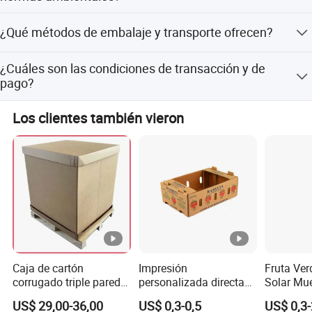
pruebas piloto). Póngase en contacto con nosotros para
obtener más detalles.
Contamos con las certificaciones ISO 9001 (calidad) e
¿Qué métodos de embalaje y transporte ofrecen?
ISO 14001 (medio ambiente), proveedores con
certificación FSC y pruebas de terceros realizadas por
Las opciones incluyen embalaje a granel, en cajas de
SGS.
¿Cuáles son las condiciones de transacción y de
cartón o en palets, con envío por transporte
pago?
marítimo/aéreo o transporte multimodal.
Condiciones: FOB/EXW/CIF, T/T, L/C, o planes flexibles
Los clientes también vieron
para clientes recurrentes.
Caja de cartón
Impresión
Fruta Ver
corrugado triple pared
personalizada directa
Solar Mu
AAA de gran resistencia
de fábrica caja de
Embalaje
US$ 29,00-36,00
US$ 0,3-0,5
US$ 0,3-
para embalaje de
cartón de aguacate
Cartón Re