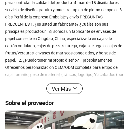
para controlar la calidad del producto. 4.más de 15 diseñadores,
servicio de diseño gratuito y muestra rápida de plomo tiempo en 3
días Perfil de la empresa Embalaje y envío PREGUNTAS
FRECUENTES 1. ¿es usted un fabricante? ¿Cuáles son sus
principales productos? Sí, somos un fabricante de envases de
papel con sede en Qingdao, China, especializado en cajas de
cartón ondulado, cajas de pizza/entrega, cajas de regalo, cajas de
frutas/verduras, envases de mariscos congelados, y bolsas de
papel. 2. ¿Puedo tener mi propio diseño? ¡absolutamente!
Ofrecemos personalización OEM/ODM completa para el tipo de
caja, tamaño, peso de material, gráficos, logotipo, Y acabados (por
ejemplo, laminación, revestimiento UV). 3. ¿Qué materiales se
Ver Más
utilizan para su producto? Utilizamos materiales certificados por
FSC, reciclados y biodegradables con tintas a base de agua,
Sobre el proveedor
garantizando una producción ecológica. 4. ¿Qué es el MOQ? El
MOQ estándar es de 2.000 unidades, pero hay opciones flexibles
(muestras, pruebas) disponibles, póngase en contacto con
nosotros para obtener más información. 5. ¿Cómo controla la