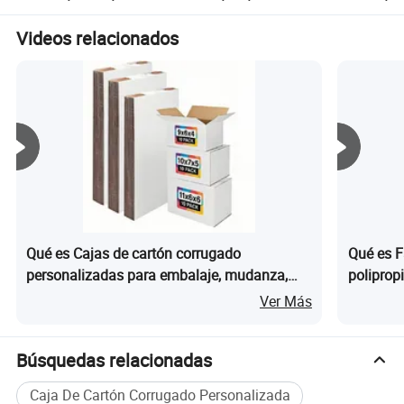
frutas, verduras,
caja de envío de frutas
Cera Sum
paneles solares,
caja de cartón para
Impreso 
Videos relacionados
muebles, productos
frutas y verduras
Corrugad
químicos en polvo y
máquinas
Qué es Cajas de cartón corrugado
Qué es F
personalizadas para embalaje, mudanza,
poliprop
envío y regalos
para sol
Ver Más
almacena
Búsquedas relacionadas
Caja De Cartón Corrugado Personalizada