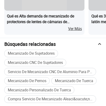
Qué es Alta demanda de mecanizado de
Qué es 3
protectores de lentes de cámaras de
latón me
vigilancia digitales de aluminio con
mecaniza
Ver Más
precisión CNC
Búsquedas relacionadas
Mecanizado De Sujetadores
Mecanizado CNC De Sujetadores
Servicio De Mecanizado CNC De Aluminio Para Producción En Masa
Mecanizado De Pernos
Mecanizado De Tuerca
Mecanizado Personalizado De Tuerca
Compra Servicio De Mecanizado Aleaci&oacute;n De Aluminio Mecanizado OEM al por mayor