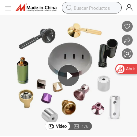
Abrir
Vídeo
1
/
6