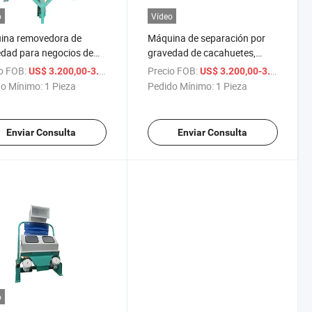
o
Vídeo
ina removedora de
Máquina de separación por
dad para negocios de
gravedad de cacahuetes,
venta con fácil operación
máquina de separación por
o FOB:
/ Pieza
Precio FOB:
/ 
US$ 3.200,00-3.400,00
US$ 3.200,00-3.400,00
gravedad de sojas, eliminando
o Mínimo:
1 Pieza
Pedido Mínimo:
1 Pieza
separador por gravedad de
alta calidad
Enviar Consulta
Enviar Consulta
o