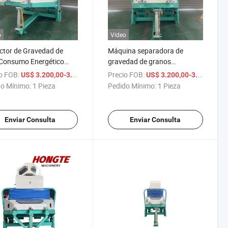
o
Vídeo
ctor de Gravedad de
Máquina separadora de
 Consumo Energético
gravedad de granos
Diferentes Granos
alimenticios de bajo consumo
o FOB:
/ Pieza
Precio FOB:
/ 
US$ 3.200,00-3.400,00
US$ 3.200,00-3.400,00
energético, elimina piedras de
o Mínimo:
1 Pieza
Pedido Mínimo:
1 Pieza
alta calidad
Enviar Consulta
Enviar Consulta