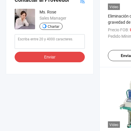
Vídeo
Ms. Rose
Eliminación 
Sales Manager
gravedad de 
Charlar
vegetales con
Precio FOB:
capacidad
Pedido Míni
Envia
Enviar
Vídeo