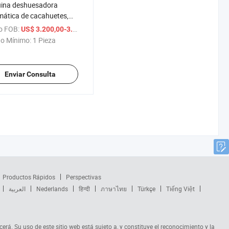
ina deshuesadora
ática de cacahuetes,
o y nueces de fácil
o FOB:
/ Pieza
US$ 3.200,00-3.400,00
ción
o Mínimo:
1 Pieza
Enviar Consulta
Productos Rápidos
Perspectivas
العربية
Nederlands
हिन्दी
ภาษาไทย
Türkçe
Tiếng Việt
cerá. Su uso de este sitio web está sujeto a, y constituye el reconocimiento y la