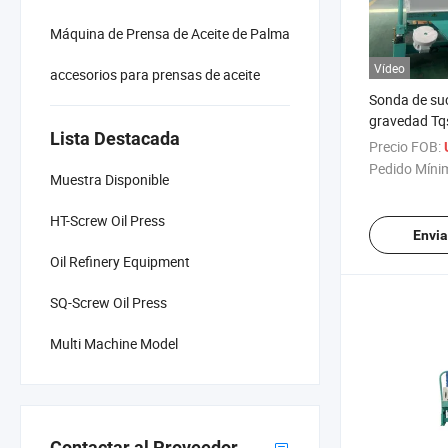
Máquina de Prensa de Aceite de Palma
Vídeo
accesorios para prensas de aceite
Sonda de su
gravedad Tq
Lista Destacada
rendimiento 
Precio FOB:
de impureza
Pedido Míni
Muestra Disponible
de energía
HT-Screw Oil Press
Envia
Oil Refinery Equipment
SQ-Screw Oil Press
Multi Machine Model
Contactar al Proveedor