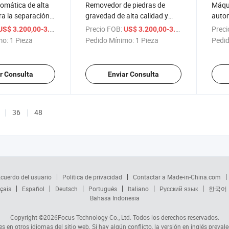
omática de alta
Removedor de piedras de
Máqu
ra la separación
gravedad de alta calidad y
autom
e múltiples
eficiencia para cacahuetes y
sésam
/ Pieza
Precio FOB:
/ Pieza
Preci
US$ 3.200,00-3.400,00
US$ 3.200,00-3.400,00
n venta
sojas en venta
opera
mo:
1 Pieza
Pedido Mínimo:
1 Pieza
Pedid
r Consulta
Enviar Consulta
36
48
cuerdo del usuario
Política de privacidad
Contactar a Made-in-China.com
çais
Español
Deutsch
Português
Italiano
Русский язык
한국어
Bahasa Indonesia
Copyright ©2026
Focus Technology Co., Ltd.
Todos los derechos reservados.
s en otros idiomas del sitio web. Si hay algún conflicto, la versión en inglés prevale