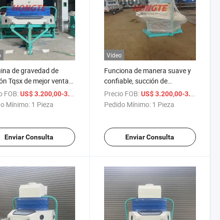
o
Vídeo
ina de gravedad de
Funciona de manera suave y
ón Tqsx de mejor venta
confiable, succión de
lta calidad
gravedad para uso comercial
o FOB:
/ Pieza
Precio FOB:
/ 
US$ 3.200,00-3.400,00
US$ 3.200,00-3.400,00
con buen rendimiento en la
o Mínimo:
1 Pieza
Pedido Mínimo:
1 Pieza
eliminación de impurezas
Enviar Consulta
Enviar Consulta