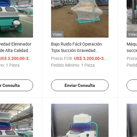
Vídeo
Víde
vedad Eliminador
Bajo Ruido Fácil Operación
Máqu
de Alta Calidad
Tqsx Succión Gravedad
succi
o de Energía
Separador en Venta
con a
/ Pieza
Precio FOB:
/ Pieza
Preci
US$ 3.200,00-3.400,00
US$ 3.200,00-3.400,00
Residuos
mo:
1 Pieza
Pedido Mínimo:
1 Pieza
Pedid
r Consulta
Enviar Consulta