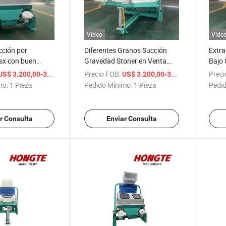
Vídeo
Víde
cción por
Diferentes Granos Succión
Extra
sx con buen
Gravedad Stoner en Venta
Bajo
en la eliminación
con Buen Servicio
para 
/ Pieza
Precio FOB:
/ Pieza
Preci
US$ 3.200,00-3.400,00
US$ 3.200,00-3.400,00
s y bajo consumo
mo:
1 Pieza
Pedido Mínimo:
1 Pieza
Pedid
r Consulta
Enviar Consulta