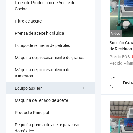
Línea de Producción de Aceite de
Cocina
Filtro de aceite
Prensa de aceite hidráulica
Vídeo
Succión Gra
Equipo de refinería de petróleo
de Residuos 
Bajo Consum
Precio FOB:
Máquina de procesamiento de granos
Eliminando 
Pedido Míni
Máquina de procesamiento de
alimentos
Envia
Equipo auxiliar
Máquina de llenado de aceite
Producto Principal
Pequeña prensa de aceite para uso
doméstico