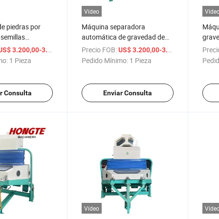
Vídeo
Víde
de piedras por
Máquina separadora
Máqu
semillas
automática de gravedad de
grave
 alta calidad y
fácil operación con múltiples
alta 
/ Pieza
Precio FOB:
/ Pieza
Preci
US$ 3.200,00-3.400,00
US$ 3.200,00-3.400,00
propósitos
mo:
1 Pieza
Pedido Mínimo:
1 Pieza
Pedid
r Consulta
Enviar Consulta
Vídeo
Víde