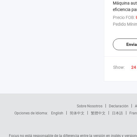
Máquina aut
eficiencia pa
de piedras d
Precio FOB:
propósitos e
Pedido Míni
Envia
Show:
24
Sobre Nosotros
Declaración
A
Opciones de Idioma:
English
简体中文
繁體中文
日本語
Fran
Focus no está responsable de la diferencia entre la versión en inglés y versione