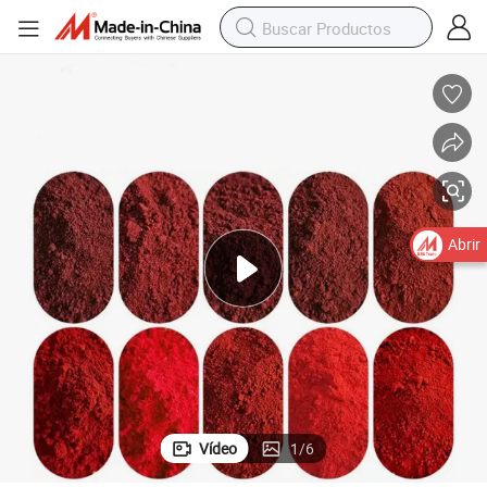
Abrir
Vídeo
1
/
6