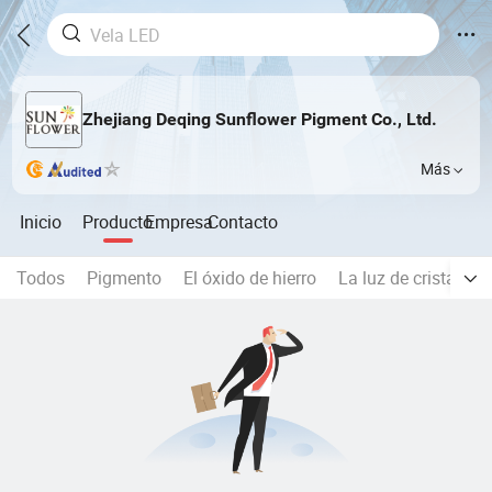
Zhejiang Deqing Sunflower Pigment Co., Ltd.
Más
Inicio
Producto
Empresa
Contacto
Todos
Pigmento
El óxido de hierro
La luz de cristal
L