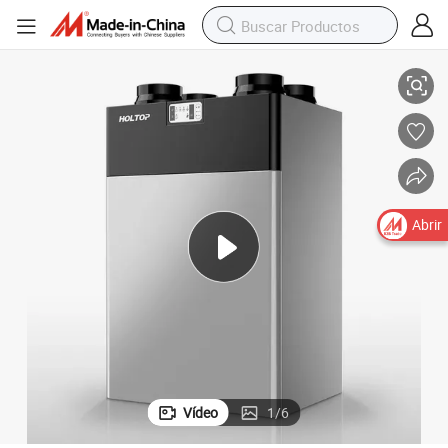
ábrica unidades de recuperación de calor MVHR
Sistema de ventilación recuperadores de calor Holtop directamente de f
Abrir
Vídeo
1
/
6