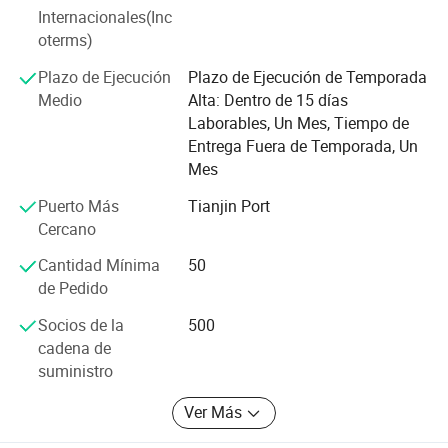
Internacionales(Inc
frecuencia la comunicación de la tecnología, el índice de
oterms)
rendimiento principal de los productos alcanza el nivel
avanzado en internacional, HOLTOP productos de
Plazo de Ejecución
Plazo de Ejecución de Temporada
exportación a Europa, Oriente medio, Japón, Corea, el
Medio
Alta: Dentro de 15 días
sudeste de Asia, África, Taiwán, etc 28 países, la
Laborables, Un Mes, Tiempo de
tendencia de exportación se hacen gradualmente más
Entrega Fuera de Temporada, Un
fuerte.
Mes
Puerto Más
Tianjin Port
Cercano
Cantidad Mínima
50
de Pedido
Socios de la
500
cadena de
suministro
Ver Más