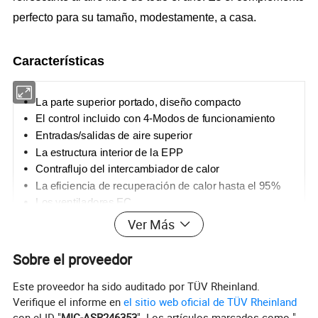
perfecto para su tamaño, modestamente, a casa.
Características
La parte superior portado, diseño compacto
El control incluido con 4-Modos de
funcionamiento
Entradas
/salidas de aire superior
La estructura interior de la EPP
Contraflujo del intercambiador de calor
La eficiencia de recuperación de calor hasta el 95%
Los ventiladores EC
Función de derivación
Ver Más
Cuerpo de la máquina control + control remoto
Tipo de izquierda o derecha
para la instalación opcional
Sobre el proveedor
Este proveedor ha sido auditado por TÜV Rheinland.
Verifique el informe en
el sitio web oficial de TÜV Rheinland
con el ID "
MIC-ASR246353
". Los artículos marcados como "