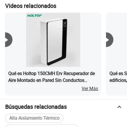
Videos relacionados
Qué es Holtop 150CMH Erv Recuperador de
Qué es 
Aire Montado en Pared Sin Conductos
edificios
Intercambiador de Energía Ventilador de
en la pa
Ver Más
Recuperación de Energía
residenci
Búsquedas relacionadas
Alta Aislamiento Térmico