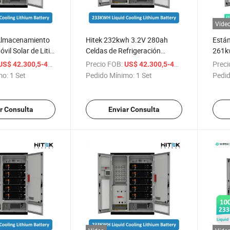
Víde
Almacenamiento
Hitek 232kwh 3.2V 280ah
Están
vil Solar de Litio
Celdas de Refrigeración
261kw
o en Uno 233kwh
Líquida Batería de Litio 100kw
IP54 
/ Set
Precio FOB:
/ Set
Preci
US$ 42.300,5-49.991,5
US$ 42.300,5-49.991,5
Intercambio de
PV 100kw Inversor con
Litio
mo:
1 Set
Pedido Mínimo:
1 Set
Pedid
Sistema Solar Híbrido DC/DC
r Consulta
Enviar Consulta