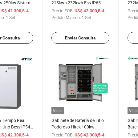
w 250kw Sistema
215kwh 232kwh Ess IP65
232k
do 300kw 400kw
Sistema de Almacenamiento
Alma
/ Set
Precio FOB:
/ Set
Preci
US$ 42.300,5-49.991,5
US$ 42.300,5-49.991,5
ma de
de Energía al Aire Libre
IP65 
mo:
1 Set
Pedido Mínimo:
1 Set
Pedid
nto de Energía
Refrigeración Líquida
Frecu
32kwh LiFePO4
LiFePO4 Batería Batería Solar
para 
Baterías
Gabinete de Batería
Gabin
r Consulta
Enviar Consulta
Vídeo
Víde
n Tiempo Real
Gabinete de Batería de Litio
Gabi
n Uno Bess IP54
Poderoso Hitek 100kw
Bater
enamiento
232kwh 261kwh con
con 
/ Set
Precio FOB:
/ Set
Preci
US$ 42.300,5-49.991,5
US$ 42.300,5-49.991,5