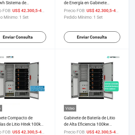
wh Sistema de
de Energía en Gabinete
cenamiento de Energía
Exterior Impermeable Todo en
o FOB:
/ Set
Precio FOB:
/ 
US$ 42.300,5-49.991,5
US$ 42.300,5-49.991,5
Enfriamiento HVAC de
Uno Bess 372kwh 232kwh
o Mínimo:
1 Set
Pedido Mínimo:
1 Set
encia Variable Integrado
100kw Refrigeración Líquida
Exteriores LiFePO4
LiFePO4 Gabinete de Baterías
ete de Baterías
Enviar Consulta
Enviar Consulta
o
Vídeo
nete Compacto de
Gabinete de Batería de Litio
ías de Litio Hitek 100kw
de Alta Eficiencia 100kw
232kwh 400kwh 600kwh
232kwh 261kwh con
o FOB:
/ Set
Precio FOB:
/ 
US$ 42.300,5-49.991,5
US$ 42.300,5-49.991,5