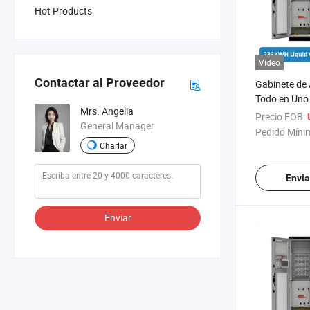
Hot Products
Vídeo
Contactar al Proveedor
Gabinete de
Todo en Uno 
Mrs. Angelia
50kw 100 K
Precio FOB:
General Manager
200kw Exteri
Pedido Míni
Enfriamient
Charlar
Sistema de 
de Baterías
Envia
Enviar