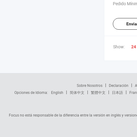
Exterior HV
Pedido Míni
Sistema de E
Líquido Ess 
Batería de L
Envia
Show:
24
Sobre Nosotros
Declaración
A
Opciones de Idioma:
English
简体中文
繁體中文
日本語
Fran
Focus no está responsable de la diferencia entre la versión en inglés y versione