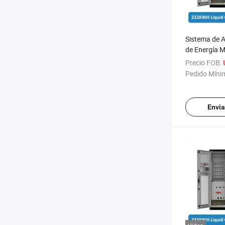
Sistema de 
de Energía Mó
Líquido Tod
Precio FOB:
Gabinete de 
Pedido Míni
Baterías
Envia