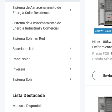
Sistema de Almacenamiento de
Energía Solar Residencial
Sistema de Almacenamiento de
Energía Industrial y Comercial
Sistema Solar en Red
Hitek 100k
Enfriamiento
Batería de litio
de Litio IP54
Precio FOB:
con Transfo
Panel solar
Pedido Míni
Aislamiento
Sistema de 
Inversor
de Energía
Envia
Sistema Solar
Lista Destacada
Muestra Disponible