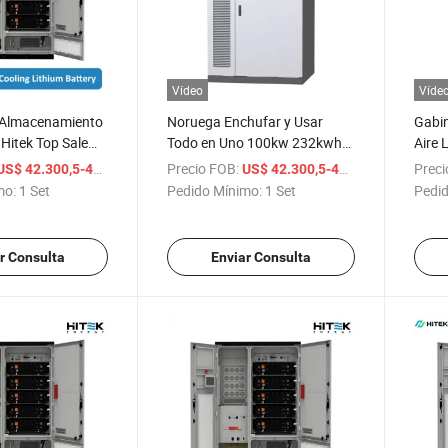
Vídeo
Víde
 Almacenamiento
Noruega Enchufar y Usar
Gabin
Hitek Top Sale
Todo en Uno 100kw 232kwh
Aire 
w 100kw 150kw
150kw 215kwh Sistemas de
233k
/ Set
Precio FOB:
/ Set
Preci
US$ 42.300,5-49.991,5
US$ 42.300,5-49.991,5
or IP65
Refrigeración HVAC Líquidos
Alma
mo:
1 Set
Pedido Mínimo:
1 Set
Pedid
o Líquido LiFePO4
para Exteriores IP65 Gabinete
de Ba
Almacenamiento
de Batería de
Come
 Gabinete 232kwh
Almacenamiento de Energía
Exter
r Consulta
Enviar Consulta
Solar para Exteriores