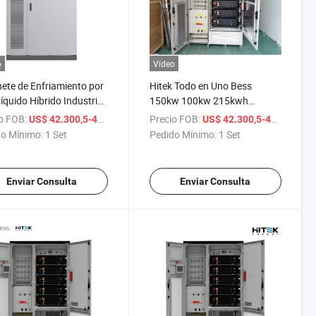
o
Vídeo
ete de Enfriamiento por
Hitek Todo en Uno Bess
Líquido Híbrido Industrial
150kw 100kw 215kwh
wh LiFePO4 Gabinete de
232kwh IP65 Exterior Ess
o FOB:
/ Set
Precio FOB:
/ 
US$ 42.300,5-49.991,5
US$ 42.300,5-49.991,5
cenamiento de Energía
Solar Power Módulo de
o Mínimo:
1 Set
Pedido Mínimo:
1 Set
tería Industrial
Batería de Litio con
rcial Almacenamiento
Refrigeración Líquida 232kwh
ior IP65
Enviar Consulta
Enviar Consulta