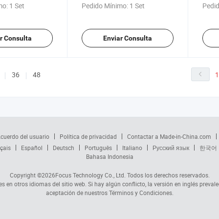
AC LiFePO4
Refrigeración Líquida y
Refri
mo:
1 Set
Pedido Mínimo:
1 Set
Pedid
nfriamiento
3W+PE Entrada IP54
LiFe
Gabinete de
Gabinete Exterior Bess
itio 232kwh
r Consulta
Enviar Consulta
36
48
1
cuerdo del usuario
Política de privacidad
Contactar a Made-in-China.com
çais
Español
Deutsch
Português
Italiano
Русский язык
한국어
Bahasa Indonesia
Copyright ©2026
Focus Technology Co., Ltd.
Todos los derechos reservados.
s en otros idiomas del sitio web. Si hay algún conflicto, la versión en inglés prevale
aceptación de nuestros Términos y Condiciones.