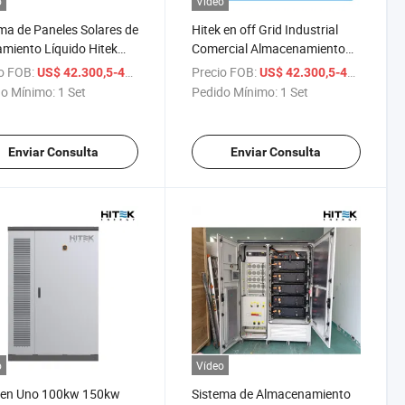
o
Vídeo
ma de Paneles Solares de
Hitek en off Grid Industrial
amiento Líquido Hitek
Comercial Almacenamiento
w 200kw 300kw 500kw
de Energía Sistema de
o FOB:
/ Set
Precio FOB:
/ 
US$ 42.300,5-49.991,5
US$ 42.300,5-49.991,5
232kwh LiFePO4 Batería
Distribución de Potencia
o Mínimo:
1 Set
Pedido Mínimo:
1 Set
 Sistema de Energía
Gabinete de Enfriamiento
 500kwh Sistema de
Líquido 232kwh 280kwh
cenamiento de Energía
100kw Todo en Uno con
Enviar Consulta
Enviar Consulta
 en Gabinete
Transformador Sts
o
Vídeo
 en Uno 100kw 150kw
Sistema de Almacenamiento