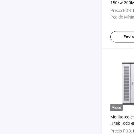
150kw 200k
Solar Híbri
Precio FOB:
500kw Siste
Pedido Míni
Almacenamie
Solar con 2
Gabinete de 
Envia
Vídeo
Monitoreo e
Hitek Todo e
IP65 Almac
Precio FOB: