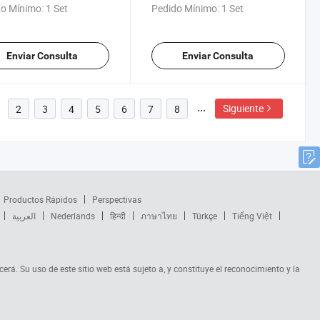
geración Líquida y
Refrigeración Líquida y
o Mínimo:
1 Set
Pedido Mínimo:
1 Set
PO4 Celdas
400VAC Salida
Enviar Consulta
Enviar Consulta
Siguiente
2
3
4
5
6
7
8
Productos Rápidos
Perspectivas
العربية
Nederlands
हिन्दी
ภาษาไทย
Türkçe
Tiếng Việt
cerá. Su uso de este sitio web está sujeto a, y constituye el reconocimiento y la