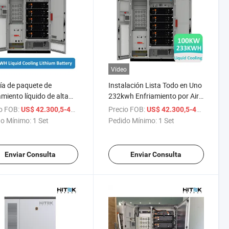
Vídeo
ía de paquete de
Instalación Lista Todo en Uno
amiento líquido de alta
232kwh Enfriamiento por Aire
ón Hitek 537.6V 614V
Enfriamiento por Líquido
o FOB:
/ Set
Precio FOB:
/ 
US$ 42.300,5-49.991,5
US$ 42.300,5-49.991,5
h 150kwh 200kwh
LiFePO4 Batería IP65 Armario
o Mínimo:
1 Set
Pedido Mínimo:
1 Set
h sistema de energía
Almacenamiento Bess
 híbrido de panel solar de
Sistema de Energía Solar
de litio
100kw 200kw 232kwh
Enviar Consulta
Enviar Consulta
280kwh