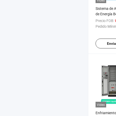
Vídeo
Sistema de 
de Energía B
Almacenamie
Precio FOB:
de Litio, Enf
Pedido Míni
Industrial Hi
Líquido. 20
232kwh 21
Envia
Vídeo
Enfriamient