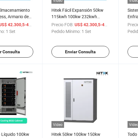
Vídeo
Víde
Almacenamiento
Hitek Fácil Expansión 50kw
Siste
ess, Armario de
115kwh 100kw 232kwh
Enfri
nto de Baterías
Refrigeración por Aire
100k
/ Set
Precio FOB:
/ Set
Preci
US$ 42.300,5-49.991,5
US$ 42.300,5-49.991,5
riamiento por Aire
Refrigeración Líquida Litio
con 
mo:
1 Set
Pedido Mínimo:
1 Set
Pedid
tek, Enfriamiento
Almacenamiento de Energía
500kw
0kw 100kw
Comercial Batería Gabinete
Solar
5kwh
Todo en Uno
Alma
r Consulta
Enviar Consulta
Solar
Vídeo
Víde
o Líquido 100kw
Hitek 50kw 100kw 150kw
Todo