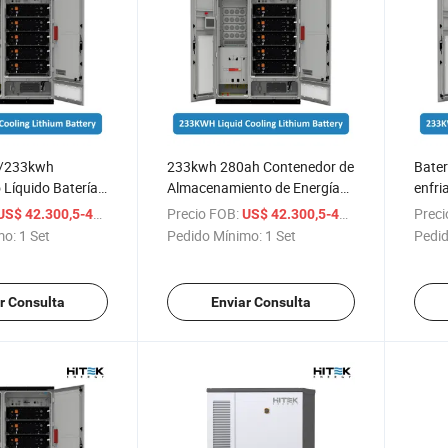
w/233kwh
233kwh 280ah Contenedor de
Bater
 Líquido Batería
Almacenamiento de Energía
enfri
 Gabinete Exterior
Solar Comercial con
tensi
/ Set
Precio FOB:
/ Set
Preci
US$ 42.300,5-49.991,5
US$ 42.300,5-49.991,5
rmador de
Refrigeración Líquida Fuerza
280a
mo:
1 Set
Pedido Mínimo:
1 Set
Pedid
 DC/DC Sts
Gabinete de Batería de Litio
233kw
Almacenamiento
Recargable Industrial
solar
Estación de Energía al Aire
iones 
r Consulta
Enviar Consulta
Libre LFP