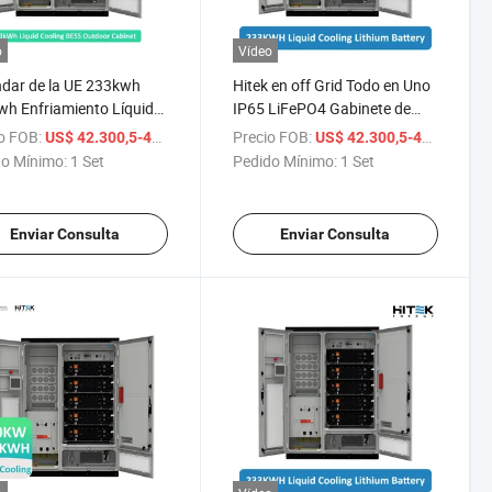
o
Vídeo
dar de la UE 233kwh
Hitek en off Grid Todo en Uno
h Enfriamiento Líquido
IP65 LiFePO4 Gabinete de
Armario con Batería de
Batería Ess de Alta Tensión
o FOB:
/ Set
Precio FOB:
/ 
US$ 42.300,5-49.991,5
US$ 42.300,5-49.991,5
 para Instalación Exterior
100kw Almacenamiento de
o Mínimo:
1 Set
Pedido Mínimo:
1 Set
Energía al Aire Libre con
Refrigeración Líquida
Gabinete Integrado 232kwh
Enviar Consulta
Enviar Consulta
Sistema