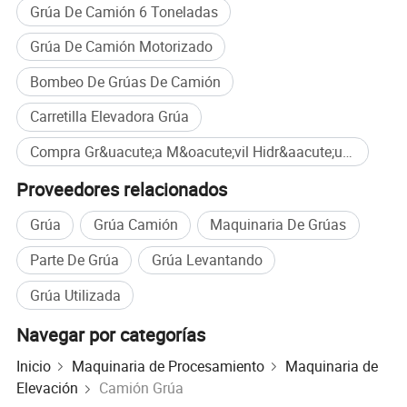
Grúa De Camión 6 Toneladas
Tamaño de contenedor (mm)
8400x2450x600
Grúa De Camión Motorizado
Número de ejes
4
Bombeo De Grúas De Camión
Distancia entre ejes (mm)
1800+4575+1400
Carretilla Elevadora Grúa
El número de neumáticos
12
Compra Gr&uacute;a M&oacute;vil Hidr&aacute;ulicos De Cami&oacute;n Gr&uacute;a Cami&oacute;n De Volteo al por mayor
El tamaño de neumático
11.00R20 18PR
Proveedores relacionados
Eje delantero/trasero
7.5 toneladas /16 toneladas
Grúa
Grúa Camión
Maquinaria De Grúas
Sistema de frenos
Freno Air-Cut automáticamente
Parte De Grúa
Grúa Levantando
Los parámetros de la grúa
Grúa Utilizada
Levantar el peso de la grúa
12 a 16 toneladas
Navegar por categorías
Tipo de pluma
Grúa de brazo plegable
Inicio
Maquinaria de Procesamiento
Maquinaria de
Radio máxima de trabajo (m)
18
Elevación
Camión Grúa
Altura máxima de elevación (m)
20