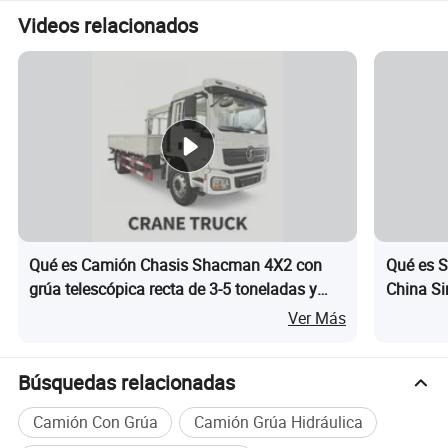
Videos relacionados
Parámetros del producto
Parámetros del vehículo
Qué es Camión Chasis Shacman 4X2 con
Qué es S
grúa telescópica recta de 3-5 toneladas y
China S
La marca del vehículo
Sino Howo
caja de carga de 6 metros para manejo de
Camión d
Ver Más
Reducir
Peso
(
kg)
20800
materiales
Exportac
La potencia del motor (kw)
294
Búsquedas relacionadas
Caja de cambios
12 Manual de marchas
Camión Con Grúa
Camión Grúa Hidráulica
Tamaño del vehículo (mm)
12000x2550x3850