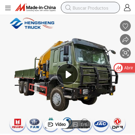
Abrir
Vídeo
1
/
6