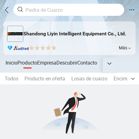
Shandong Liyin Intelligent Equipment Co., Ltd.
Más
Inicio
Producto
Empresa
Descubrir
Contacto
Todos
Producto en oferta
Losas de cuarzo
Encimera d