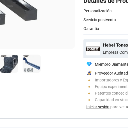
Detalles de Pro
Personalización:
Servicio postventa:
Garantía:
Hebei Tonex
Empresa Come
Miembro Diamant
Proveedor Audita
Importadores y Ex
Equipo experimen
Patentes concedi
Capacidad en stoc
Iniciar sesión
para ver t