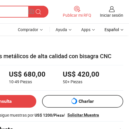
Iniciar sesión
Publicar mi RFQ
Comprador
Ayuda
Apps
Español
s metálicos de alta calidad con bisagra CNC
US$ 680,00
US$ 420,00
10-49
Piezas
50+
Piezas
nsulta
Charlar
nsigue muestras por
!
Solicitar Muestra
US$ 1200/Pieza