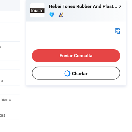
Hebei Tonex Rubber And Plastic Co., Ltd.
a
Enviar Consulta
Charlar
ta
 hierro
tas