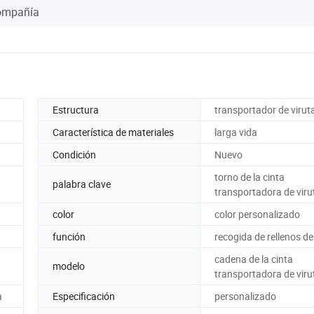
Compañía
Estructura
transportador de virut
Característica de materiales
larga vida
Condición
Nuevo
torno de la cinta
palabra clave
transportadora de viru
color
color personalizado
función
recogida de rellenos de
cadena de la cinta
modelo
transportadora de viru
a
Especificación
personalizado