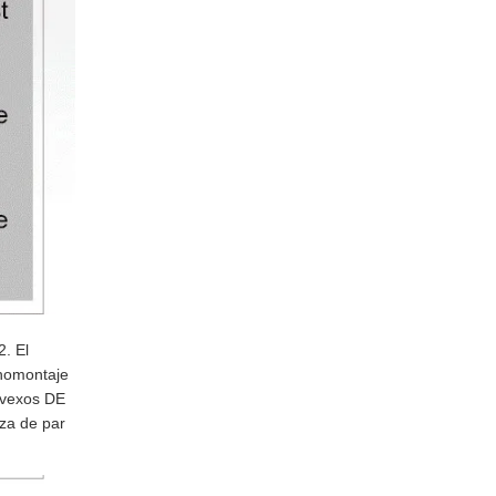
. El
onomontaje
nvexos DE
rza de par