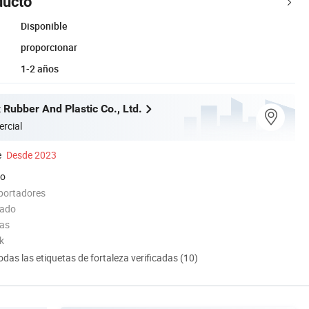
ducto
Disponible
proporcionar
1-2 años
 Rubber And Plastic Co., Ltd.
rcial
e
Desde 2023
do
portadores
tado
das
k
odas las etiquetas de fortaleza verificadas (10)