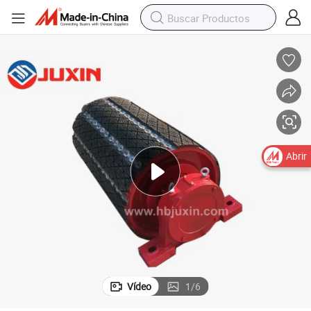
Abrir
Vídeo
1
/
6