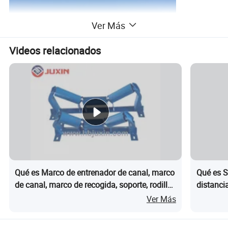
Ver Más
Videos relacionados
Conocido por estos productos innovadores, JUXIN Conveyor
Qué es Marco de entrenador de canal, marco
Qué es S
Components puede encontrarse en una Variedad de aplicaciones
de canal, marco de recogida, soporte, rodillo
distanci
de manipulación de materiales industriales en China y de todo el
Galand
caliza, q
Ver Más
mundo.
energía,
Algunas de las industrias donde encontrará JUXIN productos
incluyen: