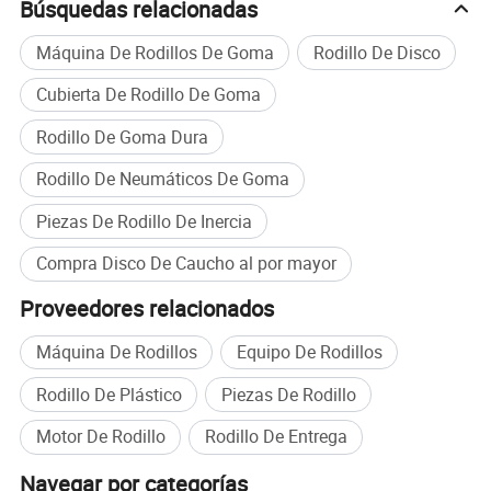
Búsquedas relacionadas
• Agregar
• La minería
Máquina De Rodillos De Goma
Rodillo De Disco
• Construcción
Cubierta De Rodillo De Goma
• El Reciclaje
• Embarque
Rodillo De Goma Dura
• La trituración y cribado
Rodillo De Neumáticos De Goma
• Planta de energía
•Planta cementera
Piezas De Rodillo De Inercia
Compra Disco De Caucho al por mayor
Proveedores relacionados
Máquina De Rodillos
Equipo De Rodillos
Rodillo De Plástico
Piezas De Rodillo
Motor De Rodillo
Rodillo De Entrega
Navegar por categorías