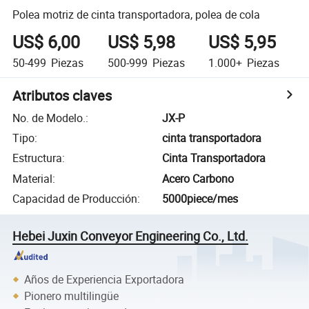
Polea motriz de cinta transportadora, polea de cola
US$ 6,00
US$ 5,98
US$ 5,95
50-499
Piezas
500-999
Piezas
1.000+
Piezas
Atributos claves
No. de Modelo.
:
JX-P
Tipo
:
cinta transportadora
Estructura
:
Cinta Transportadora
Material
:
Acero Carbono
Capacidad de Producción
:
5000piece/mes
Hebei Juxin Conveyor Engineering Co., Ltd.
Años de Experiencia Exportadora
Pionero multilingüe