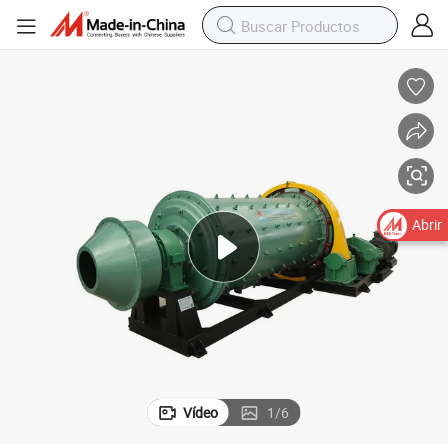
Abrir
Vídeo
1
/
6