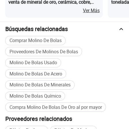
venta de mineral de oro, cerámica, cobre,
tonelada
plomo, zinc, cemento, aluminio, lodo, cobre,
aluminio
Ver Más
zinc, calcio, piedra de canto rodante de mina
de piedra caliza que ahorra energía
Búsquedas relacionadas
Comprar Molino De Bolas
Proveedores De Molinos De Bolas
Molino De Bolas Usado
Molino De Bolas De Acero
Molino De Bolas De Minerales
Molino De Bolas Químico
Compra Molino De Bolas De Oro al por mayor
Proveedores relacionados