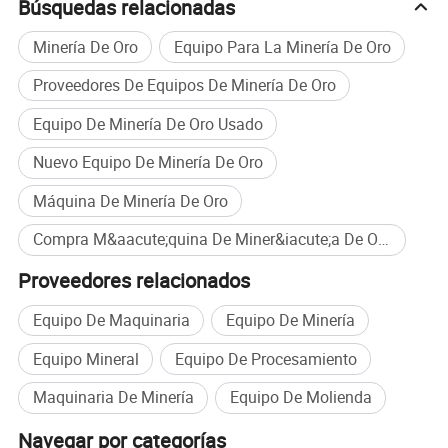
Lista de equipo principal de la gravedad de la línea de separación
Búsquedas relacionadas
Minería De Oro
Equipo Para La Minería De Oro
No.
El tema
Marca
Notas
Proveedores De Equipos De Minería De Oro
1
Alimentador de vibración
HC
2
trituradora de mandíbula
HC
Equipo De Minería De Oro Usado
3
Cinta transportadora
HC
Depende del sitio
Nuevo Equipo De Minería De Oro
4
Chancadora
HC
Máquina De Minería De Oro
5
Máquina de pantalla
HC
Compra M&aacute;quina De Miner&iacute;a De Oro al por mayor
6
Molino de bolas
HC
Proveedores relacionados
7
Espesante
HC
Equipo De Maquinaria
Equipo De Minería
8
Mesa vibradora
HC
Equipo Mineral
Equipo De Procesamiento
9
Expulsor de espiral
HC
Maquinaria De Minería
Equipo De Molienda
Navegar por categorías
Caso del oro Estaño Hierro gravedad línea separadora