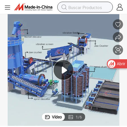
Abrir
Vídeo
1
/
6