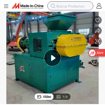
Abrir
Vídeo
1
/
6