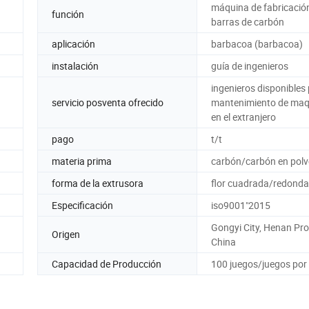
máquina de fabricació
función
barras de carbón
aplicación
barbacoa (barbacoa)
instalación
guía de ingenieros
ingenieros disponibles 
servicio posventa ofrecido
mantenimiento de maq
en el extranjero
pago
t/t
materia prima
carbón/carbón en pol
forma de la extrusora
flor cuadrada/redonda
Especificación
iso9001"2015
Gongyi City, Henan Pro
Origen
China
Capacidad de Producción
100 juegos/juegos por