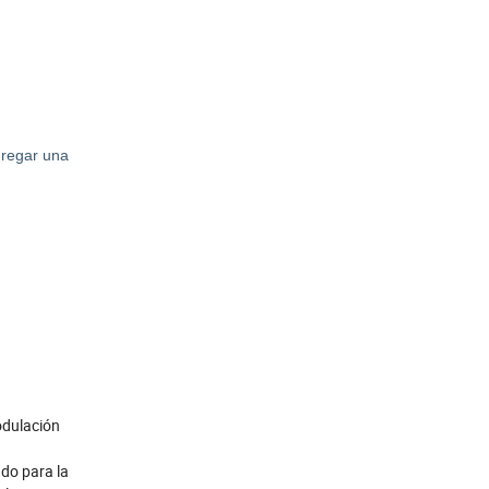
gregar una
odulación
ado para la