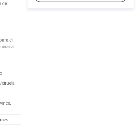
n de
para el
uinaria
vo
/ciruela
vince,
 mes