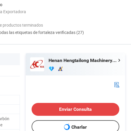
do
ia Exportadora
e productos terminados
odas las etiquetas de fortaleza verificadas (27)
Henan Hengtailong Machinery Co., Ltd
Enviar Consulta
arbón
 e
Charlar