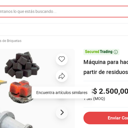
 de Briquetas

Máquina para hac
partir de residuo
US$ 2.500,0
1 Set
(MOQ)
Enviar Co