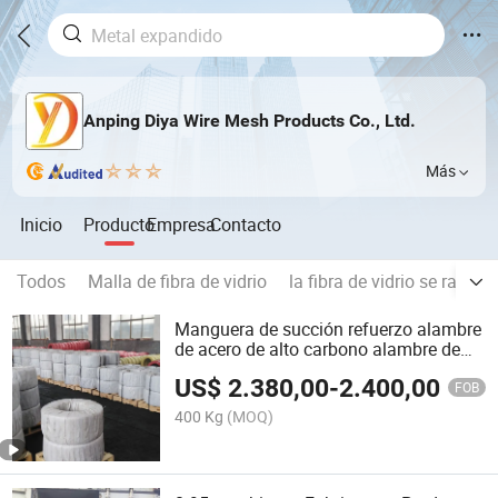
Anping Diya Wire Mesh Products Co., Ltd.
Más
Inicio
Producto
Empresa
Contacto
Todos
Malla de fibra de vidrio
la fibra de vidrio se rasca
Manguera de succión refuerzo alambre
de acero de alto carbono alambre de
bead alambre de acero recubierto de
US$
2.380,00
-
2.400,00
cobre
FOB
400 Kg
(MOQ)