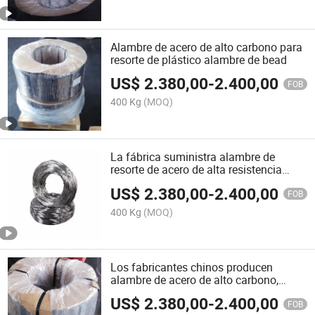
Alambre de acero de alto carbono para
resorte de plástico alambre de bead
US$
2.380,00
-
2.400,00
FOB
400 Kg
(MOQ)
La fábrica suministra alambre de
resorte de acero de alta resistencia
personalizado para uso industrial
US$
2.380,00
-
2.400,00
FOB
400 Kg
(MOQ)
Los fabricantes chinos producen
alambre de acero de alto carbono,
alambre de acero revestido de cobre,
US$
2.380,00
-
2.400,00
alambre de acero para resortes y
FOB