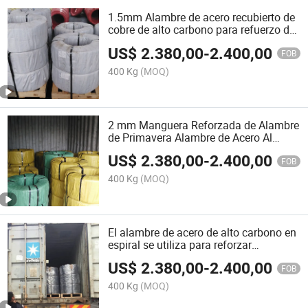
1.5mm Alambre de acero recubierto de
cobre de alto carbono para refuerzo de
conductos de aire
US$
2.380,00
-
2.400,00
FOB
400 Kg
(MOQ)
2 mm Manguera Reforzada de Alambre
de Primavera Alambre de Acero Al
Carbono Alto Alambre de Acero
US$
2.380,00
-
2.400,00
Recubierto de Cobre
FOB
400 Kg
(MOQ)
El alambre de acero de alto carbono en
espiral se utiliza para reforzar
mangueras, alambre de resorte y
US$
2.380,00
-
2.400,00
alambre de bead
FOB
400 Kg
(MOQ)