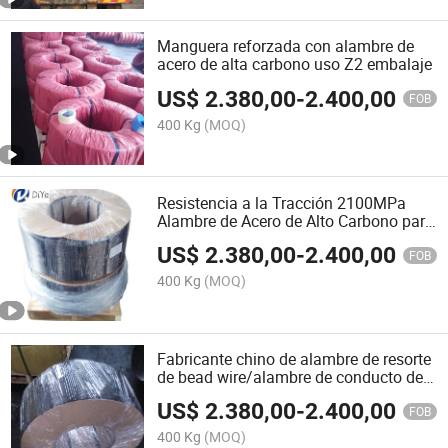
Manguera reforzada con alambre de
acero de alta carbono uso Z2 embalaje
US$
2.380,00
-
2.400,00
FOB
400 Kg
(MOQ)
Resistencia a la Tracción 2100MPa
Alambre de Acero de Alto Carbono para
Resortes de Colchón Alambre de Perla
US$
2.380,00
-
2.400,00
con Z2 Embalaje
FOB
400 Kg
(MOQ)
Fabricante chino de alambre de resorte
de bead wire/alambre de conducto de
aire/alambre de acero recubierto de
US$
2.380,00
-
2.400,00
cobre
FOB
400 Kg
(MOQ)