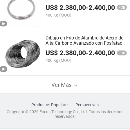
Flexibles Alambre de Resorte de Alta
US$
2.380,00
-
2.400,00
Tensión
FOB
400 Kg
(MOQ)
Dibujo en Frío de Alambre de Acero de
Alta Carbono Avanzado con Fosfatado
Alambre de Resorte Z2 Embalaje
US$
2.380,00
-
2.400,00
FOB
400 Kg
(MOQ)
Ver Más
Productos Populares
Perspectivas
Copyright © 2026 Focus Technology Co., Ltd. Todos los derechos
reservados.