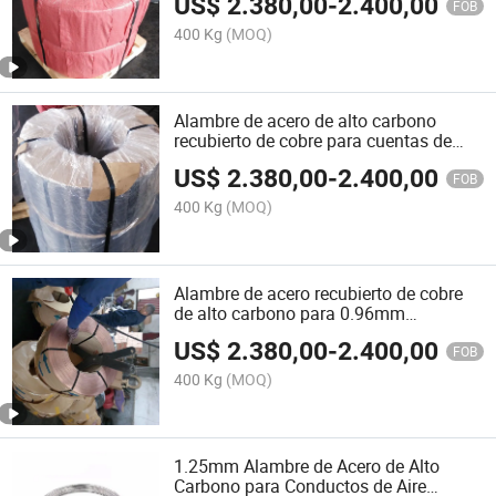
US$
2.380,00
-
2.400,00
cobre se utiliza para neumáticos Z2
FOB
alambre de embalaje, alambre de
400 Kg
(MOQ)
neumático, ducto de plástico, alambre
de acero, manguera de aire, alambre de
acero
Alambre de acero de alto carbono
recubierto de cobre para cuentas de
diya
US$
2.380,00
-
2.400,00
FOB
400 Kg
(MOQ)
Alambre de acero recubierto de cobre
de alto carbono para 0.96mm
neumáticos de automóviles fabricados
US$
2.380,00
-
2.400,00
en China
FOB
400 Kg
(MOQ)
1.25mm Alambre de Acero de Alto
Carbono para Conductos de Aire