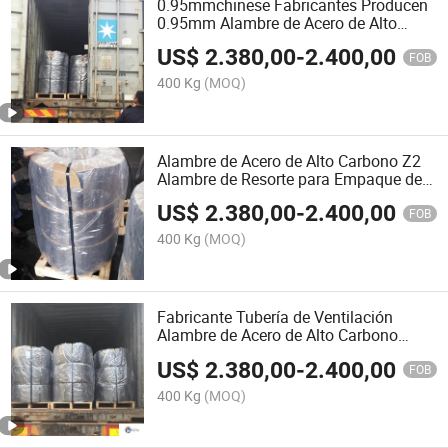
0.95mmchinese Fabricantes Producen
0.95mm Alambre de Acero de Alto
Carbono Alambre de Acero para
US$
2.380,00
-
2.400,00
Resortes
FOB
400 Kg
(MOQ)
Alambre de Acero de Alto Carbono Z2
Alambre de Resorte para Empaque de
Tubo Flexible
US$
2.380,00
-
2.400,00
FOB
400 Kg
(MOQ)
Fabricante Tubería de Ventilación
Alambre de Acero de Alto Carbono
1.3mm Alambre de Resorte Z2
US$
2.380,00
-
2.400,00
Embalaje
FOB
400 Kg
(MOQ)