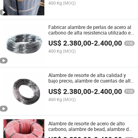
alambre de cuentas
400 Kg
(MOQ)
Fabricar alambre de perlas de acero al
carbono de alta resistencia utilizado en
la fabricación de clavos y alambre de
US$
2.380,00
-
2.400,00
resorte
FOB
400 Kg
(MOQ)
Alambre de resorte de alta calidad y
bajo precio, alambre de cuentas de alta
resiliencia
US$
2.380,00
-
2.400,00
FOB
400 Kg
(MOQ)
Alambre de resorte de acero de alto
carbono, alambre de bead, alambre de
unión, alambre de acero recubierto de